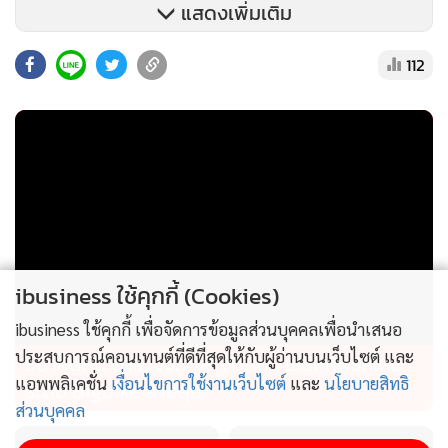
แสดงเพิ่มเติม
เบื้องต้น Microsoft ได้ร่วมมือกับพันธมิตรผู้ผลิตชิปเซ็ตอย่าง
112
Qualcomm และ MediaTek นำเสนอ 2 อุปกรณ์ต้นแบบคือ ใน
รูปแบบของ AI บัตรพนักงาน จากอุปกรณ์พกพาขนาดเล็กน้ำ
หนักเบา สำหรับกลุ่มพนักงานบริการ พยาบาล หรือผู้ที่ต้อง
เคลื่อนที่ตลอดเวลา
อุปกรณ์นี้ขับเคลื่อนด้วยชิปเซ็ตสำหรับ Wearable ของ
Qualcomm มีหน้าจอสัมผัส, เซนเซอร์สแกนลายนิ้วมือ,
ไมโครโฟนระยะไกล, กล้องด้านข้าง และรองรับการเชื่อมต่อ
ibusiness ใช้คุกกี้ (Cookies)
5G/Wi-Fi ช่วยให้เรียกใช้ AI ระหว่างเดินทำงานหรือบันทึกการ
ibusiness ใช้คุกกี้ เพื่อจัดการข้อมูลส่วนบุคคลเพื่อนำเสนอ
สนทนาได้อย่างรวดเร็ว
ประสบการณ์คอนเทนต์ที่ดีที่สุดให้กับผู้อ่านบนเว็บไซต์ และ
อย่าคิดหนี ตำรวจจราจร จัดหนัก เสริมทัพรถใหม่
แอพพลิเคชั่น
เงื่อนไขการใช้งานเว็บไซต์
และ
นโยบายสิทธิ
ระดับ Bigbike สายลุย
ส่วนบุคคล