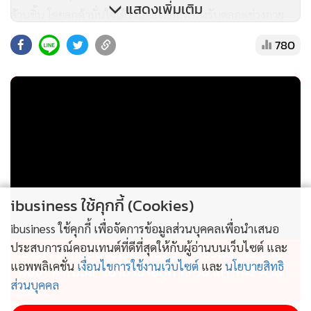
แสดงเพิ่มเติม
ล้านชิ้น โดยลูกค้ามั่นใจได้ว่ามีอะไหล่แท้รองรับตลอดช่วงอายุ
ของรุ่นรถถึง 15 ปี ผ่านศูนย์บริการทั่วประเทศ นอกจากนั้น ยังมี
780
บริการเช็กระยะ และสิทธิประโยชน์มากมายเมื่อเช็กระยะอย่าง
ต่อเนื่องจากโปรแกรม TCFR Plus+ บริการซ่อมทั่วไปและ
เปลี่ยนยาง อีกทั้ง ยังมีประกันภัยชั้น 1 โตโยต้าแคร์ บริการช่วย
เหลือฉุกเฉิน 24 ชั่วโมง และศูนย์บริการโตโยต้าพร้อมยกระดับ
Service Experience ให้สอดคล้องกับพฤติกรรมและความ
ต้องการของลูกค้าในยุคใหม่อย่างสม่ำเสมอ โดยมีบริการ T-
Connect Application ที่เชื่อมต่อลูกค้า รถยนต์ และศูนย์บริการ
ผ่านมือถือ
ibusiness ใช้คุกกี้ (Cookies)
ibusiness ใช้คุกกี้ เพื่อจัดการข้อมูลส่วนบุคคลเพื่อนำเสนอ
Trusted Choice – ความเชื่อมั่นจากทางเลือกที่หลากหลาย
ประสบการณ์คอนเทนต์ที่ดีที่สุดให้กับผู้อ่านบนเว็บไซต์ และ
ไม่สมราคาไทยช่วยไทย! คนบริโภคไข่วันละ 42 ล้าน
แอพพลิเคชั่น
เงื่อนไขการใช้งานเว็บไซต์
และ
นโยบายสิทธิ
ฟอง “พาณิชย์” เอามาขายถูก 19 วัน แค่ 3.42 ล้าน
เพิ่มความมั่นใจและความคุ้มค่าในการใช้งานด้วยบริการทางเลือก
ส่วนบุคคล
ฟอง
ที่ตอบโจทย์ทุกความต้องการ ได้แก่ แพ็กเกจอะไหล่ทางเลือก