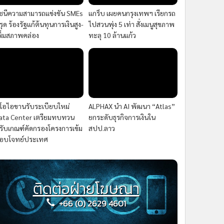
ัชนีความสามารถแข่งขัน SMEs
แกร็บ เผยคนกรุงเทพฯ เรียกรถ
รุด ร้องรัฐแก้ต้นทุนการเงินสูง-
ไปสวนพุ่ง 5 เท่า สั่งเมนูสุขภาพ
พิ่มสภาพคล่อง
ทะลุ 10 ล้านแก้ว
ีโอไอขานรับระเบียบใหม่
ALPHAX นำ AI พัฒนา “Atlas”
ata Center เตรียมทบทวน
ยกระดับธุรกิจการเงินใน
รับเกณฑ์คัดกรองโครงการเข้ม
สปป.ลาว
อบโจทย์ประเทศ
ติดต่อฝ่ายโฆษณา
+66 (0) 2629 4601