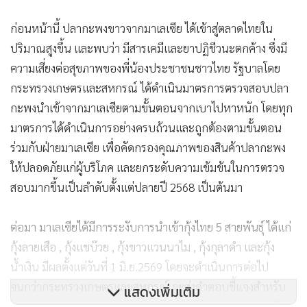
ก่อนหน้านี้ ปลากะพงขาวจากมาเลเซีย ได้เข้าสู่ตลาดไทยใน
ปริมาณสูงขึ้น และพบว่า มีสารเคมีและยาปฏิชีวนะตกค้าง ซึ่งมี
ความเสี่ยงต่อสุขภาพของพี่น้องประชาชนชาวไทย รัฐบาลโดย
กระทรวงเกษตรและสหกรณ์ ได้ดำเนินมาตรการตรวจสอบปลา
กะพงนำเข้าจากมาเลเซียตามขั้นตอนจากเบาไปหาหนัก โดยทุก
มาตรการได้ดำเนินการอย่างครบถ้วนและถูกต้องตามขั้นตอน
ร่วมกับฝ่ายมาเลเซีย เพื่อคัดกรองคุณภาพของสินค้าปลากะพง
ให้ปลอดภัยแก่ผู้บริโภค และยกระดับความเข้มข้นในการตรวจ
สอบมากขึ้นเป็นลำดับตั้งแต่ปลายปี 2568 เป็นต้นมา
ต่อมา มาเลเซียได้มีการระงับการนำเข้ากุ้งไทย 5 สายพันธุ์ ได้แก่
กุ้งลายเสือ , กุ้งแชบ๊วย , กุ้งขาวแวนนาไม , กุ้งกุลาดำ และกุ้ง
น้ำเงิน มีผลตั้งแต่วันที่ 1 มิ.ย.2569 โดยจะดำเนินการต่อไป
จนกว่ากระทรวงเกษตรและสหกรณ์ จะส่งคำตอบชี้แจงสำหรับ
แสดงเพิ่มเติม
แบบสอบถามด้านมาตรฐานความปลอดภัยให้ทางการมาเลเซีย