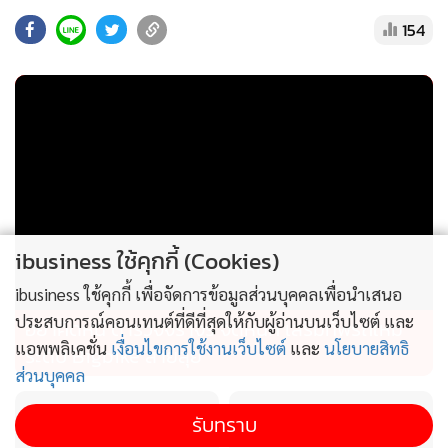
154
อย่างครบถ้วน จึงจะมีการนำมาประเมินมาตรการนี้ใหม่อีกครั้ง
ทั้งนี้ หากเปรียบเทียบกับการดำเนินมาตรการของไทย ถือว่า
เป็นการดำเนินการที่กระชั้นชิด ไม่มีการแจ้งล่วงหน้า และไม่เปิด
โอกาสให้ไทยได้ชี้แจงและกำหนดมาตรการรองรับ (มาเลเซียแจ้ง
ให้ไทยทราบมาตรการผ่านหนังสือสถานทูตมาเลเซียลงวันที่ 28
พ.ค.2569 ถึงกระทรวงการต่างประเทศของไทย และสำเนาเรียน
รัฐมนตรีว่าการกระทรวงเกษตรและสหกรณ์ จากนั้น กรมประมง
ibusiness ใช้คุกกี้ (Cookies)
และสำนักงานมาตรฐานสินค้าเกษตรและอาหารแห่งชาติ
(มกอช.) มีกำหนดประชุมหารือเป็นการเร่งด่วน เพื่อเร่งคลี่คลาย
ibusiness ใช้คุกกี้ เพื่อจัดการข้อมูลส่วนบุคคลเพื่อนำเสนอ
ประเด็นดังกล่าว และกระทรวงพาณิชย์ พร้อมยกระดับหยิบยก
ประสบการณ์คอนเทนต์ที่ดีที่สุดให้กับผู้อ่านบนเว็บไซต์ และ
อย่าคิดหนี ตำรวจจราจร จัดหนัก เสริมทัพรถใหม่
ขึ้นหารือในเวทีที่เกี่ยวข้องในระดับ WTO และอาเซียน รวมทั้ง
แอพพลิเคชั่น
เงื่อนไขการใช้งานเว็บไซต์
และ
นโยบายสิทธิ
ระดับ Bigbike สายลุย
ส่วนบุคคล
สำนักงานส่งเสริมการค้าในต่างประเทศ (สคต.) ณ กัวลาร์ลัมเปอร์
จะติดตามความคืบหน้าอย่างใกล้ชิดด้วย
รับทราบ