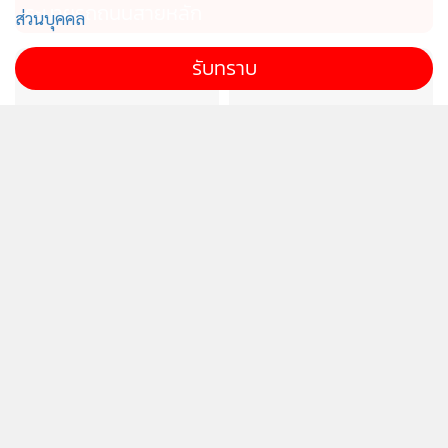
ระบายรถถนนสายหลัก
ส่วนบุคคล
รับทราบ
CloudHQสยายปีกลงทุนดาต้า
“สิริพงศ์”ลงพื้นที่ศรีสะเกษ
เซ็นเตอร์ในนิคมฯอมตะซิตี้
ดันรถไฟทางคู่ “จิระ–
ระยอง
อุบลราชธานี” เป้าเปิดปี 75
เชื่อมโลจิสติกส์ หนุนศก.อีสาน
ใต้