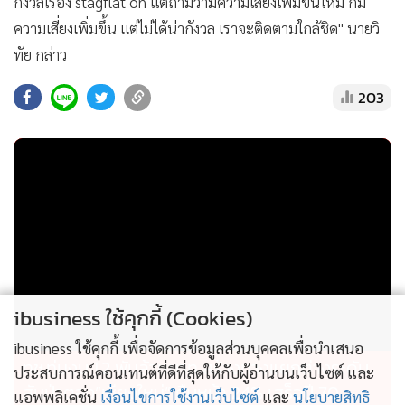
กังวลเรื่อง stagflation แต่ถามว่ามีความเสี่ยงเพิ่มขึ้นไหม ก็มี
ความเสี่ยงเพิ่มขึ้น แต่ไม่ได้น่ากังวล เราจะติดตามใกล้ชิด" นายวิ
ทัย กล่าว
203
ibusiness ใช้คุกกี้ (Cookies)
ibusiness ใช้คุกกี้ เพื่อจัดการข้อมูลส่วนบุคคลเพื่อนำเสนอ
ทช.ทุ่มงบ 1.2 พันล้านบาท สร้างทางแยกต่างระดับ
ประสบการณ์คอนเทนต์ที่ดีที่สุดให้กับผู้อ่านบนเว็บไซต์ และ
สันป่าตอง”เชียงใหม่” คืบหน้า 24% เสร็จปี 70
แอพพลิเคชั่น
เงื่อนไขการใช้งานเว็บไซต์
และ
นโยบายสิทธิ