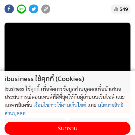
อำนวยความสะดวกแก่ผู้มาใช้บริการได้อย่างทั่วถึงและมี
549
ประสิทธิภาพ
EV Station PluZ ได้เปิดให้บริการแล้วกว่า 1,350 แห่ง
ครอบคลุมครบทั้ง 77 จังหวัดทั่วประเทศ (ข้อมูล ณ เดือน
เมษายน 2569) โดย OR ยังคงมุ่งมั่นขยายเครือข่ายสถานีชาร์จ
อย่างต่อเนื่อง ทั้งในสถานีบริการ พีทีที สเตชั่น และพื้นที่เชิง
พาณิชย์ศักยภาพสูง อาทิ ศูนย์การค้า โรงแรม รีสอร์ต ร้านอาหาร
และอาคารสำนักงาน เพื่อเสริมสร้างความเชื่อมั่นให้แก่ผู้ใช้ยาน
ibusiness ใช้คุกกี้ (Cookies)
ยนต์ไฟฟ้า ผ่านการพัฒนาและขยายเครือข่ายสถานีชาร์จให้
ibusiness ใช้คุกกี้ เพื่อจัดการข้อมูลส่วนบุคคลเพื่อนำเสนอ
เพียงพอและรองรับความต้องการใช้งานที่เพิ่มขึ้นอย่างต่อเนื่อง
ประสบการณ์คอนเทนต์ที่ดีที่สุดให้กับผู้อ่านบนเว็บไซต์ และ
GULF รับรู้ Core Profit Q2/69 1.23 หมื่นล้าน โต
แอพพลิเคชั่น
เงื่อนไขการใช้งานเว็บไซต์
และ
นโยบายสิทธิ
74% สูงสุดเป็นประวัติการณ์
ส่วนบุคคล
รับทราบ