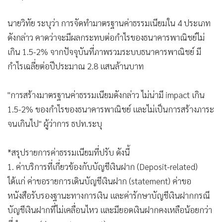
นายวิทัย ระบุว่า การจัดทำมาตรฐานค่าธรรมเนียมใน 4 ประเภท
ดังกล่าว คาดว่าจะมีผลกระทบต่อกำไรของธนาคารพาณิชย์ไม่
เกิน 1.5-2% จากปัจจุบันที่ภาพรวมระบบธนาคารพาณิชย์ มี
กำไรเฉลี่ยต่อปีประมาณ 2.8 แสนล้านบาท
"การสร้างมาตรฐานค่าธรรมเนียมดังกล่าว ไม่น่ามี impact เกิน
1.5-2% ของกำไรของธนาคารพาณิชย์ และไม่เป็นการสร้างภาระ
จนเกินไป" ผู้ว่าการ ธปท.ระบุ
*สรุปรายการค่าธรรมเนียมที่ปรับ ดังนี้
1. ค่าบริการที่เกี่ยวข้องกับบัญชีเงินฝาก (Deposit-related)
ได้แก่ ค่าขอรายการเดินบัญชีเงินฝาก (statement) ค่าขอ
หนังสือรับรองฐานะทางการเงิน และค่ารักษาบัญชีเงินฝากกรณี
บัญชีเงินฝากที่ไม่เคลื่อนไหว และมียอดเงินฝากคงเหลือน้อยกว่า
ที่กำหนด (dormant account)