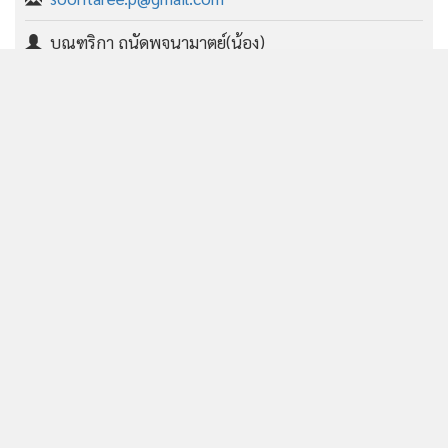
บุณฑริกา ถนัดพจนามาตย์(น้อง)
+66 (0) 95150 4563
boontarika.tanad@gmail.com
ibusiness
ติดตาม ibusiness
นโยบายความเป็นส่วนตัว
นโยบายการใช้คุกกี้
ข้อกำหนดและเงื่อนไขการใช้บริการ
นโยบายการใช้ข้อมูล Facebook
เกี่ยวกับเรา
ติดต่อเรา
© 2019-2026 ibusiness.co. All rights reserved.