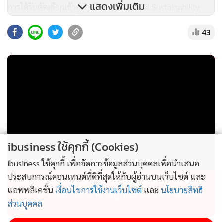
แสดงเพิ่มเติม
การได้รับคัดเลือกเข้าสู่ทำเนียบ S&P Global Sustainability
Yearbook 2026 ของเดลต้า ประเทศไทยในปีนี้ เป็นภาพสะท้อน
43
ความมุ่งมั่นของบริษัทฯ ในการเติบโตอย่างรับผิดชอบ การดูแล
รักษาสิ่งแวดล้อม และการพัฒนาอย่างต่อเนื่องเพื่อให้เป็นไปตาม
มาตรฐานความยั่งยืนในระดับสากล โดยบริษัทฯ จะยังคงเดินหน้า
ยกระดับแนวทางด้านความยั่งยืน พร้อมร่วมสนับสนุนเป้าหมาย
ด้านสภาพภูมิอากาศของโลกอย่างต่อเนื่อง
ibusiness ใช้คุกกี้ (Cookies)
ibusiness ใช้คุกกี้ เพื่อจัดการข้อมูลส่วนบุคคลเพื่อนำเสนอ
ประสบการณ์คอนเทนต์ที่ดีที่สุดให้กับผู้อ่านบนเว็บไซต์ และ
ไม่สมราคาไทยช่วยไทย! คนบริโภคไข่วันละ 42 ล้าน
แอพพลิเคชั่น
เงื่อนไขการใช้งานเว็บไซต์
และ
นโยบายสิทธิ
ฟอง “พาณิชย์” เอามาขายถูก 19 วัน แค่ 3.42 ล้าน
ส่วนบุคคล
ฟอง