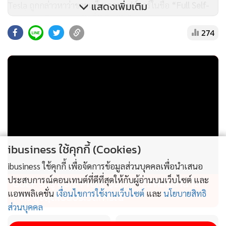
แสดงเพิ่มเติม
Tesla ถูกกล่าวหาว่าขายแพ็กเกจซอฟต์แวร์ในชื่อ
“Full Self-
Driving”
หรือ “ระบบขับขี่อัตโนมัติเต็มรูปแบบ” มานานหลายปี
274
พร้อมสื่อสารว่าระบบใกล้พร้อมใช้งานแล้ว แต่จนถึงปัจจุบัน
ระบบดังกล่าวก็ยังไม่สามารถทำงานได้เต็มรูปแบบตามที่ผู้ใช้
หลายคนคาดหวังไว้
ยิ่งไปกว่านั้น ล่าสุด Tesla ยังเปลี่ยนชื่อระบบในตลาดจีนจาก
“Full Self-Driving”
เป็น
“Tesla Assisted Driving”
หรือ
“ระบบช่วยขับของ Tesla” ซึ่งหลายฝ่ายมองว่า เป็นการลดความ
เข้าใจผิดเกี่ยวกับคำว่า “ขับขี่อัตโนมัติเต็มรูปแบบ” และกลาย
ibusiness ใช้คุกกี้ (Cookies)
เป็นอีกประเด็นที่ถูกหยิบขึ้นมาใช้ในการต่อสู้คดีครั้งนี้
ibusiness ใช้คุกกี้ เพื่อจัดการข้อมูลส่วนบุคคลเพื่อนำเสนอ
ประสบการณ์คอนเทนต์ที่ดีที่สุดให้กับผู้อ่านบนเว็บไซต์ และ
อีกจุดที่ทำให้คดีนี้ถูกจับตามอง คือกฎหมายคุ้มครองผู้บริโภค
GULF รับรู้ Core Profit Q2/69 1.23 หมื่นล้าน โต
แอพพลิเคชั่น
เงื่อนไขการใช้งานเว็บไซต์
และ
นโยบายสิทธิ
ของจีนเปิดทางให้ศาลสั่ง
“ค่าเสียหายสามเท่า”
ได้ หากพิสูจน์ได้
74% สูงสุดเป็นประวัติการณ์
ส่วนบุคคล
ว่ามีการหลอกลวงผู้บริโภคจริง นั่นหมายความว่า Tesla อาจไม่ได้
แค่คืนเงินค่าแพ็กเกจ FSD แต่ยังอาจต้องจ่ายค่าชดเชยเพิ่มเติม