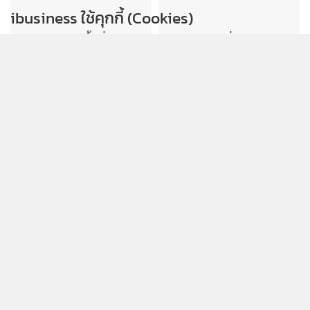
รับทราบ
ดัชนีความสามารถแข่งขัน
แกร็บ เผยคนกรุงเทพฯ เรียก
SMEs ทรุด ร้องรัฐแก้ต้นทุน
รถไปสวนพุ่ง 5 เท่า สั่งเมนู
การเงินสูง-เพิ่มสภาพคล่อง
สุขภาพทะลุ 10 ล้านแก้ว
บีโอไอขานรับระเบียบใหม่
ALPHAX นำ AI พัฒนา
Data Center เตรียมทบทวน
“Atlas” ยกระดับธุรกิจการเงิน
ปรับเกณฑ์คัดกรองโครงการ
ใน สปป.ลาว
เข้มตอบโจทย์ประเทศ