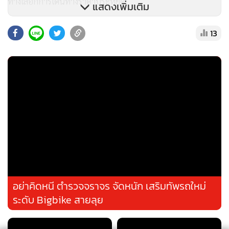
ทางเลือกการเดินทางราคาประหยัด
แสดงเพิ่มเติม
ชุยตั้งข้อสังเกตว่า ตลาด K-Car ในญี่ปุ่นมีการเติบโตอย่างมาก
13
โดยมีอัตราการเจาะตลาดเกือบ 40% และถือเป็นตัวเลือกการ
เดินทางที่โปรดปรานสำหรับผู้สูงวัย ครอบครัวคนทั่วไป และคน
โสด และหลังจากผ่านการพัฒนามาหลายทศวรรษ ตลาดนี้ได้ส่ง
เสริมการสร้างเอกลักษณ์สำหรับแบรนด์รถท้องถิ่นที่รวมถึงซูซูกิ
และซูบารุ
บีวายดีเริ่มบุกตลาด K-Car ในญี่ปุ่นด้วยการเผยโฉมมินิ K-Car
ibusiness ใช้คุกกี้ (Cookies)
ไฟฟ้า Racco เมื่อเดือนตุลาคมปีที่แล้ว และมีกำหนดวางตลาดใน
ฤดูร้อนปีนี้ ซึ่งจะถือเป็นอีวีรุ่นที่ 2 ของบีวายดีที่ผลิตเพื่อตลาด
ibusiness ใช้คุกกี้ เพื่อจัดการข้อมูลส่วนบุคคลเพื่อนำเสนอ
ต่างประเทศโดยเฉพาะ หลังจากรถกระบะไฟฟ้า Shark ที่เปิดตัว
ประสบการณ์คอนเทนต์ที่ดีที่สุดให้กับผู้อ่านบนเว็บไซต์ และ
อย่าคิดหนี ตำรวจจราจร จัดหนัก เสริมทัพรถใหม่
ในเม็กซิโกเมื่อเดือนพฤษภาคม 2024
แอพพลิเคชั่น
เงื่อนไขการใช้งานเว็บไซต์
และ
นโยบายสิทธิ
ระดับ Bigbike สายลุย
ส่วนบุคคล