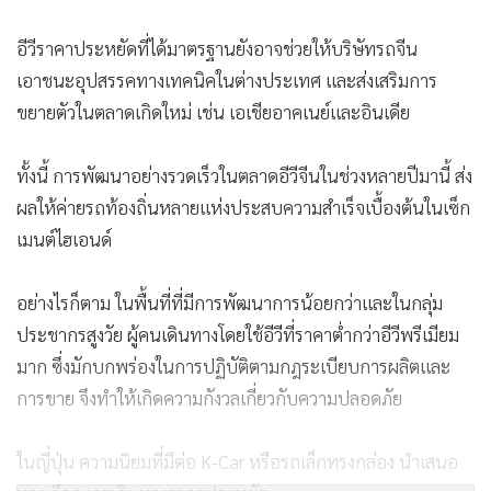
อีวีราคาประหยัดที่ได้มาตรฐานยังอาจช่วยให้บริษัทรถจีน
เอาชนะอุปสรรคทางเทคนิคในต่างประเทศ และส่งเสริมการ
ขยายตัวในตลาดเกิดใหม่ เช่น เอเชียอาคเนย์และอินเดีย
ทั้งนี้ การพัฒนาอย่างรวดเร็วในตลาดอีวีจีนในช่วงหลายปีมานี้ ส่ง
ผลให้ค่ายรถท้องถิ่นหลายแห่งประสบความสำเร็จเบื้องต้นในเซ็ก
เมนต์ไฮเอนด์
อย่างไรก็ตาม ในพื้นที่ที่มีการพัฒนาการน้อยกว่าและในกลุ่ม
ประชากรสูงวัย ผู้คนเดินทางโดยใช้อีวีที่ราคาต่ำกว่าอีวีพรีเมียม
มาก ซึ่งมักบกพร่องในการปฏิบัติตามกฎระเบียบการผลิตและ
การขาย จึงทำให้เกิดความกังวลเกี่ยวกับความปลอดภัย
ในญี่ปุ่น ความนิยมที่มีต่อ K-Car หรือรถเล็กทรงกล่อง นำเสนอ