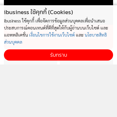
ibusiness ใช้คุกกี้ (Cookies)
ibusiness ใช้คุกกี้ เพื่อจัดการข้อมูลส่วนบุคคลเพื่อนำเสนอ
ประสบการณ์คอนเทนต์ที่ดีที่สุดให้กับผู้อ่านบนเว็บไซต์ และ
ไม่สมราคาไทยช่วยไทย! คนบริโภคไข่วันละ 42 ล้าน
แอพพลิเคชั่น
เงื่อนไขการใช้งานเว็บไซต์
และ
นโยบายสิทธิ
ฟอง “พาณิชย์” เอามาขายถูก 19 วัน แค่ 3.42 ล้าน
ส่วนบุคคล
ฟอง
รับทราบ
ไทยผลักดันอาเซียนผู้กำหนด
ก.อุตฯรุดสอบเพลิงไหม้อาคาร
ทิศทางเศรษฐกิจโลก เป็นฐาน
คล้ายรง.ที่บ้านบึง ชี้ไร้ใบ
ความมั่นคงทางอาหาร
อนุญาตฯส่อดำเนินคดี