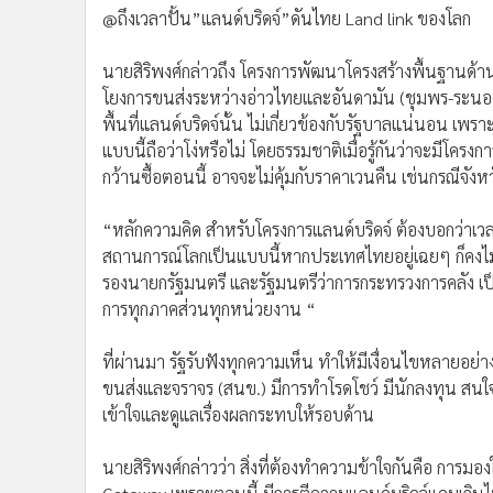
@ถึงเวลาปั้น”แลนด์บริดจ์”ดันไทย Land link ของโลก
นายสิริพงศ์กล่าวถึง โครงการพัฒนาโครงสร้างพื้นฐานด้า
โยงการขนส่งระหว่างอ่าวไทยและอันดามัน (ชุมพร-ระนอง) หร
พื้นที่แลนด์บริดจ์นั้น ไม่เกี่ยวข้องกับรัฐบาลแน่นอน เพร
แบบนี้ถือว่าโง่หรือไม่ โดยธรรมชาติเมื่อรู้กันว่าจะมีโคร
กว้านซื้อตอนนี้ อาจจะไม่คุ้มกับราคาเวนคืน เช่นกรณีจัง
“หลักความคิด สำหรับโครงการแลนด์บริดจ์ ต้องบอกว่าเว
สถานการณ์โลกเป็นแบบนี้หากประเทศไทยอยู่เฉยๆ ก็คงไม่
รองนายกรัฐมนตรี และรัฐมนตรีว่าการกระทรวงการคลัง เป
การทุกภาคส่วนทุกหน่วยงาน “
ที่ผ่านมา รัฐรับฟังทุกความเห็น ทำให้มีเงื่อนไขหลายอ
ขนส่งและจราจร (สนข.) มีการทำโรดโชว์ มีนักลงทุน สนใจ ท
เข้าใจและดูแลเรื่องผลกระทบให้รอบด้าน
นายสิริพงศ์กล่าวว่า สิ่งที่ต้องทำความข้าใจกันคือ การม