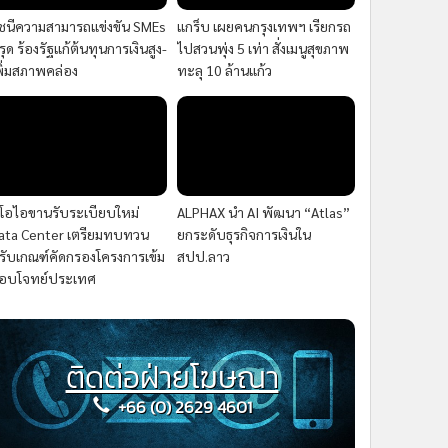
ัชนีความสามารถแข่งขัน SMEs
แกร็บ เผยคนกรุงเทพฯ เรียกรถ
รุด ร้องรัฐแก้ต้นทุนการเงินสูง-
ไปสวนพุ่ง 5 เท่า สั่งเมนูสุขภาพ
พิ่มสภาพคล่อง
ทะลุ 10 ล้านแก้ว
ีโอไอขานรับระเบียบใหม่
ALPHAX นำ AI พัฒนา “Atlas”
ata Center เตรียมทบทวน
ยกระดับธุรกิจการเงินใน
รับเกณฑ์คัดกรองโครงการเข้ม
สปป.ลาว
อบโจทย์ประเทศ
ติดต่อฝ่ายโฆษณา
+66 (0) 2629 4601