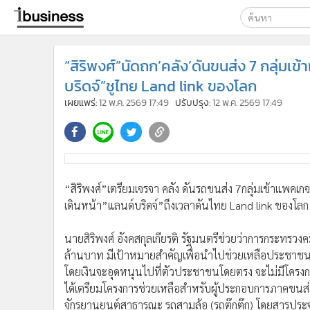
เลือกเครื่องมือท
“สิริพงศ์”นัดถก’คลัง’ดันขนส่ง 7 กลุ่มเข
ค้นหา
บริดจ์”ชูไทย Land link ของโลก
Google
เผยแพร่:
12 พ.ค. 2569 17:49
ปรับปรุง:
12 พ.ค. 2569 17:49
ibusine
ค้นหาขั
“สิริพงศ์”เตรียมเจรจา คลัง ดันรถขนส่ง 7กลุ่มเข้าแพคเกจ
เดินหน้า”แลนด์บริดจ์”ถึงเวลาดันไทย Land link ของโลก
นายสิริพงศ์ อังคสกุลเกียรติ รัฐมนตรีช่วยว่าการกระทรว
ล้านบาท มีเป้าหมายสำคัญเพื่อนำไปช่วยเหลือประชาชน 
โดยเงินจะอุดหนุนไปที่ตัวประชาชนโดยตรง จะไม่มีโครงกา
ได้เตรียมโครงการช่วยเหลือสำหรับผู้ประกอบการภาคขนส่งซ
จักรยานยนต์สาธารณะ รถสามล้อ (รถตุ๊กตุ๊ก) โดยสารปร