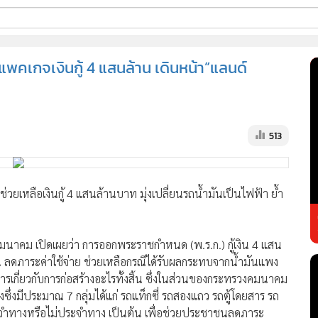
ี่ใช้
้าแพคเกจเงินกู้ 4 แสนล้าน เดินหน้า”แลนด์
ss
513
้นสูง
ช่วยเหลือเงินกู้ 4 แสนล้านบาท มุ่งเปลี่ยนรถน้ำมันเป็นไฟฟ้า ย้ำ
งคมนาคม เปิดเผยว่า การออกพระราชกำหนด (พ.ร.ก.) กู้เงิน 4 แสน
ลดภาระค่าใช้จ่าย ช่วยเหลือกรณีได้รับผลกระทบจากน้ำมันแพง
รเกี่ยวกับการก่อสร้างอะไรทั้งสิ้น ซึ่งในส่วนของกระทรวงคมนาคม
ึ่งมีประมาณ 7 กลุ่มได้แก่ รถแท็กซี่ รถสองแถว รถตู้โดยสาร รถ
ะจำทางหรือไม่ประจำทาง เป็นต้น เพื่อช่วยประชาชนลดภาระ