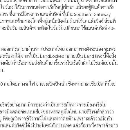
 มีแบบจำลองบอกว่า เรือขนส่งมา 2 หมื่นตู้ ยกลงจากเรือใส่รถไฟ
คโปร์เอง ก็เป็นการขนส่งจากเรือใหญ่เข้ามา แล้วยกตู้สินค้าจากเรือ
0% ซึ่งการมีโครงการ แลนด์บริดจ์ ที่เป็น Southern Gateway
าและซ้ายของโลกที่อยู่เหนือสิงคโปร์ มาใช้แลนด์บริดจ์ ส่วนที่
ว่า จะมีปริมาณสินค้าจากสิงคโปร์ปรับเปลี่ยนมาใช้แลนด์บริดจ์ 40-
่มีทางออกทะเล มาผ่านทางประเทศไทย ออกมาทางฝั่งระนอง ชุมพร
วันตกได้ จากที่เป็น LandLocked กลายเป็น Land link นี่คือสิ่ง
ียวว่าเรือมาขนส่งสินค้ายกขึ้นรางไปเรืออีกฝั่ง ไม่ใช่แค่แบบนั้น
่า
0 กม.โดยทางรถไฟ อาจจะเปิดปีหน้า ซึ่งหากมาเลเซียเปิด ทีนี้จะ
บริดจ์อย่างมาก มีการมองว่าเป็นการสกัดทางการเมืองหรือไม่
ะอาจมีผลต่อคะแนนเสียงของพรรคภูมิใจไทย นายสิริพงศ์กล่าวว่า
ี่จะถูกวิพากษ์วิจารณ์ได้ และหากต่อต้านเพราะกลัวว่าเมื่อทำ
การแลนด์บริดจ์นี้ดี มีประโยชน์กับประเทศ แล้วก็อยากใครการค้าขาย