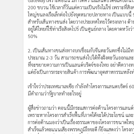
Gateway เพราะตอนนี้ มีการตีความแลนด์บริดจ์แคบเกินไป
200 ขบวน ใช้เวลากี่วันแต่ความเป็นจริงไม่ใช่ เพราะที่สิง
ใหญ่ขนลงเรือเล็กต่อไปยังจุดหมายปลายทาง เป็นแบบนี้ 9
สำหรับเส้นทางขนส่ง โดยวางประเทศไทยไว้ตรงกลาง ด้านขว
อยู่ใต้ไทยก็ใช้ท่าเรือสิงคโปร์ เป็นศูนย์กลาง โดยคาดหวัง
50%
2. เป็นเส้นทางขนส่งทางบกเชื่อมกับจีนตะวันตกซึ่งไม
ประมาณ 2-3 วัน สามารถขนส่งไปได้ทั้งฝั่งตะวันออกและตะ
ที่จะขยายความการเป็นแลนด์บริดจ์ของไทย อย่าตีควางทางเด
แต่ยังเป็นการกระจายสินค้า การพัฒนาอุตสาหกรรมหลังท
เข้าใจว่าประเทศมาเลเซีย กำลังทำโครงการแลนดบริดจ์ 60
มีคำถามว่ารัฐบาลทำอะไรอยู่
ผู้สื่อข่าวถามว่า ตอนนี้มีกระแสการต่อต้านโครงการแลนด์
เพราะหากโครงการสำเร็จพื้นที่ภาคใต้จะได้ประโยชน์ แล
การต่อต้านมองว่าเป็นเรื่องธรรมดาของโครงการขนาดใหญ่ ท
สำเร็จแล้วคะแนนเสียงพรรคภูมิใจจะดี ก็ยิ่งแสดงว่า โครง