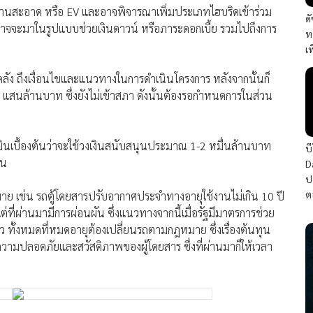
งานสะอาด หรือ EV และอาจพิจารณาเพิ่มประเภทไฮบริดเข้าร่วม
ด
 อาจจะมาในรูปแบบช่วยเงินดาวน์ หรือภาระดอกเบี้ย รวมไปถึงการ
ท
เ
ลัง ถึงเงื่อนไขและแนวทางในการดำเนินโครงการ หลังจากนั้นก็
4 แสนล้านบาท ซึ่งยังไม่เข้าสภา ดังนั้นต้องรอกำหนดการในส่วน
ะเมินเบื้องต้นว่าจะใช้วงเงินสนับสนุนประมาณ 1-2 หมื่นล้านบาท
บ
วน
D
ป
ต
าย เช่น รถตู้โดยสารปรับอากาศประจำทางอายุใช้งานไม่เกิน 10 ปี
แต่ที่ผ่านมามีการผ่อนผัน ซึ่งแนวทางจากนี้เมื่อรัฐมีมาตรการช่วย
ว ทั้งหมดที่หมดอายุต้องเปลี่ยนรถตามกฎหมาย ซึ่งเรื่องต้นทุน
ความปลอดภัยและสวัสดิภาพของผู้โดยสาร ซึ่งที่ผ่านมาก็ให้เวลา