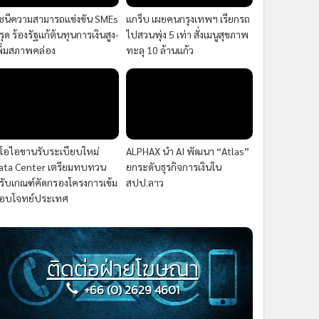
ัชนีความสามารถแข่งขัน SMEs
แกร็บ เผยคนกรุงเทพฯ เรียกรถ
รุด ร้องรัฐแก้ต้นทุนการเงินสูง-
ไปสวนพุ่ง 5 เท่า สั่งเมนูสุขภาพ
พิ่มสภาพคล่อง
ทะลุ 10 ล้านแก้ว
ีโอไอขานรับระเบียบใหม่
ALPHAX นำ AI พัฒนา “Atlas”
ata Center เตรียมทบทวน
ยกระดับธุรกิจการเงินใน
รับเกณฑ์คัดกรองโครงการเข้ม
สปป.ลาว
อบโจทย์ประเทศ
ติดต่อฝ่ายโฆษณา
+66 (0) 2629 4601