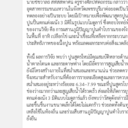
นายชัชวาลย์ สหัสสพาศน์ ครูช่างศิลปหัตถกรรม กล่าวว่า จ
อุตสาหกรรมขนมหวานในจังหวัดเพชรบุรีมาต่อยอดเป็นวัต
ทดลองอย่างเป็นระบบ โดยมีเป้าหมายเพื่อพัฒนาสูตรปูนป
ปูนปั้นตกแต่งผนัง 3 มิติในรูปแบบโมดูลาร์ ซึ่งตอบโจทย
ของงานวิจัย คือ การผสานภูมิปัญญาปูนตำโบราณของจังห
ในพื้นที่ อาทิ เปลือกไข่ และน้ำเชื่อมที่เหลือจากกระบว
ประสิทธิภาพของเนื้อปูน พร้อมลดผลกระทบต่อสิ่งแวดล้
ทั้งนี้ ผลการวิจัย พบว่า ปูนสูตรใหม่มีคุณสมบัติหลายด้
น้ำตาลโตนด และกระดาษฟาง โดยมีอัตราการสูญเสียน้ำหนั
ยังมีโครงสร้างภายในที่สม่ำเสมอและหนาแน่น ช่วยลดควา
จึงเหมาะสำหรับงานที่ต้องการรายละเอียดสูงและการควบค
สม่ำเสมออยู่ระหว่างร้อยละ 6.34–7.99 ขณะที่ปูนสูตรโบรา
ช่องว่างมากกว่าและสูญเสียน้ำได้รวดเร็ว ส่งผลให้เกิดการ
ตกแต่งผนัง 3 มิติแบบโมดูลาร์แล้ว ยังพบว่าวัสดุดังกล่า
และขึ้นชิ้นงานขนาดเล็กได้โดยไม่แตกร้าว ช่วยลดทั้งต้นท
เหลือใช้ในท้องถิ่น และร่วมสืบสานภูมิปัญญาปูนตำโบราณ
ยั่งยืน