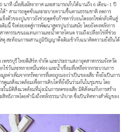
–30 นาที เมื่อสัมผัสอากาศ และสามารถเก็บได้นานถึง 6 เดือน–1 ปี
ายใจได้” สามารถดูดซับและระบายความชื้นตามธรรมชาติ ลดการ
แข็งตัวของปูนขาวยังช่วยดูดซับก๊าซคาร์บอนไดออกไซด์กลับคืนสู่
ั้งเดิมนี้ จึงต่อยอดสู่การพัฒนาสูตรปูนร่วมสมัย โดยยังคงหลักการ
จากอุตสาหกรรมขนมแทนกาวและน้ำตาลโตนด รวมถึงเปลือกไข่ที่ช่วย
ดุ สะท้อนการผสานภูมิปัญญาดั้งเดิมเข้ากับแนวคิดความยั่งยืนได้
ัท เพชรบุรี ไทยดีเสิร์ท จำกัด และประธานสภาอุตสาหกรรมจังหวัด
ปลือกไข่วันละหลายหมื่นฟอง และน้ำเชื่อมที่เหลือจากกระบวนการ
ลค่าเพิ่มจากทรัพยากรที่เคยถูกมองว่าเป็นของเสีย ทั้งยังเป็นการ
ดูแลสิ่งแวดล้อมเพื่อการเติบโตที่ยั่งยืนร่วมกันในชุมชน โดย
นมิติสิ่งแวดล้อมที่มุ่งเน้นการลดของเสีย มิติสังคมกับการสร้าง
ะสิทธิภาพโดยคำนึงถึงหลักธรรมาภิบาล ซึ่งเป็นทิศทางสำคัญของ