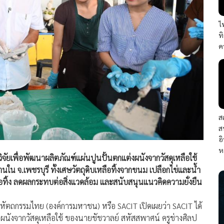
ไ
ท
ค
ส
ส
อ
ห
ัยเพื่อพัฒนาผลิตภัณฑ์แผ่นปูนปั้นตกแต่งผนังจากวัสดุเหลือใช้
น จ.เพชรบุรี ทั้งเศษวัตถุดิบเหลือทิ้งจากขนม เปลือกไข่และน้ำ
อทิ้ง ลดผลกระทบต่อสิ่งแวดล้อม และสนับสนุนแนวคิดความยั่งยืน
ปหัตถกรรมไทย (องค์การมหาชน) หรือ SACIT เปิดเผยว่า SACIT ได้
ผนังจากวัสดุเหลือใช้ ของนายชัชวาลย์ สหัสสพาศน์ ครูช่างศิลป