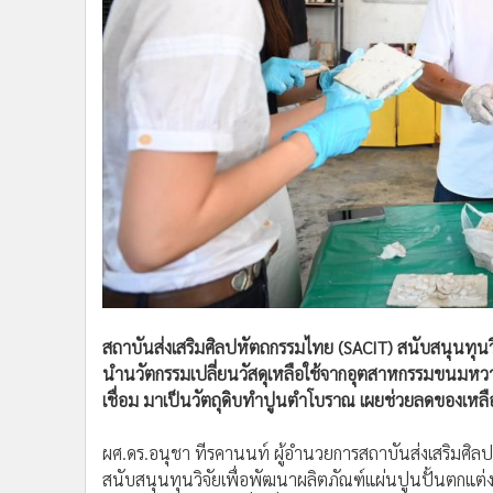
สถาบันส่งเสริมศิลปหัตถกรรมไทย (SACIT) สนับสนุนทุนวิจ
นำนวัตกรรมเปลี่ยนวัสดุเหลือใช้จากอุตสาหกรรมขนมหวานใ
เชื่อม มาเป็นวัตถุดิบทำปูนตำโบราณ เผยช่วยลดของเหลื
ผศ.ดร.อนุชา ทีรคานนท์ ผู้อำนวยการสถาบันส่งเสริมศิล
สนับสนุนทุนวิจัยเพื่อพัฒนาผลิตภัณฑ์แผ่นปูนปั้นตกแต่ง