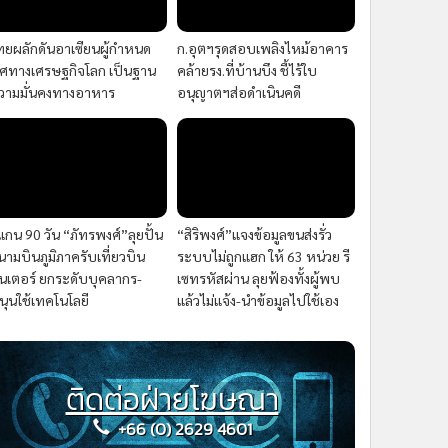
ทยผลักดันอาเซียนผู้กำหนด
ก.อุตฯรุดสอบเพลิงไหม้อาคาร
ิศทางเศรษฐกิจโลก เป็นฐาน
คล้ายรง.ที่บ้านบึง ชี้ไร้ใบ
วามมั่นคงทางอาหาร
อนุญาตฯส่อดำเนินคดี
แกน 90 วัน “ภัทรพงศ์”ลุยปั้น
“สิริพงศ์”แจงข้อมูลขนส่งรั่ว
นามบินภูมิภาครับเที่ยวบิน
ระบบไม่ถูกแฮก ให้ 63 หน่วย รี
ินเตอร์ ยกระดับบุคลากร-
เซทรหัสผ่าน ลุยฟ้องทั้งผู้พบ
นุนใช้เทคโนโลยี
แล้วไม่แจ้ง-นำข้อมูลไปใช้เอง
ติดต่อฝ่ายโฆษณา
+66 (0) 2629 4601