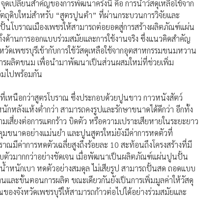
ุดเปลี่ยนสำคัญของการพัฒนาครั้งนี้ คือ การนำวัสดุเหลือใช้จาก
ถุดิบใหม่สำหรับ “สูตรปูนตำ” ที่ผ่านกระบวนการวิจัยและ
ั้นโบราณเมืองเพชรให้สามารถต่อยอดสู่การสร้างผลิตภัณฑ์แผ่น
์ทั้งด้านการออกแบบร่วมสมัยและการใช้งานจริง ซึ่งแนวคิดสำคัญ
วัดเพชรบุรีเข้ากับการใช้วัสดุเหลือใช้จากอุตสาหกรรมขนมหวาน
นการผลิตขนม เพื่อนำมาพัฒนาเป็นส่วนผสมใหม่ที่ช่วยเพิ่ม
อมไปพร้อมกัน
านที่เหนือกว่าสูตรโบราณ ซึ่งประกอบด้วยปูนขาว กาวหนังสัตว์
กหลังแห้งต่ำกว่า สามารถคงรูปและรักษาขนาดได้ดีกว่า อีกทั้ง
มเสี่ยงต่อการแตกร้าว บิดตัว หรือความเปราะเสียหายในระยะยาว
ุมขนาดอย่างแม่นยำ และปูนสูตรใหม่ยังมีค่าการหดตัวที่
ณมีค่าการหดตัวเฉลี่ยสูงถึงร้อยละ 10 สะท้อนถึงโครงสร้างที่มี
ยุบตัวมากกว่าอย่างชัดเจน เมื่อพัฒนาเป็นผลิตภัณฑ์แผ่นปูนปั้น
วมีน้ำหนักเบา หดตัวอย่างสมดุล ไม่เสียรูป สามารถปั้นสด ถอดแบบ
ุนและขั้นตอนการผลิต ขณะเดียวกันยังเป็นการเพิ่มมูลค่าให้วัสดุ
ของจังหวัดเพชรบุรีให้สามารถก้าวต่อไปได้อย่างร่วมสมัยและ