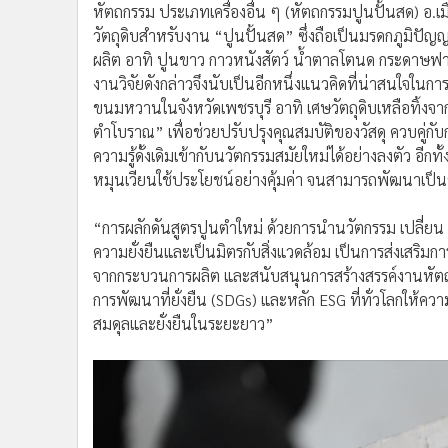
หัตถกรรม ประเภทเครื่องอื่น ๆ (หัตถกรรมปูนปั้นสด) อ.เ
วัตถุดิบสำหรับงาน “ปูนปั้นสด” ซึ่งถือเป็นมรดกภูมิปัญ
ผลิต อาทิ ปูนขาว กาวหนังสัตว์ น้ำตาลโตนด กระดาษฟาง 
งานวิจัยดังกล่าวจึงนับเป็นอีกหนึ่งแนวคิดที่น่าสนใจในก
ขนมหวานในจังหวัดเพชรบุรี อาทิ เศษวัตถุดิบเหลือทิ้ง
ตำโบราณ” เพื่อช่วยปรับปรุงคุณสมบัติของวัสดุ ควบคู่ก
ความรู้ดั้งเดิมเข้ากับนวัตกรรมสมัยใหม่ได้อย่างลงตัว อีก
หมุนเวียนใช้ประโยชน์อย่างคุ้มค่า จนสามารถพัฒนาเป็นวั
“การผลักดันสูตรปูนตำใหม่ ด้วยการนำนวัตกรรม เปลี่ยน
ความยั่งยืนและเป็นมิตรกับสิ่งแวดล้อม เป็นการส่งเสริมการ
จากกระบวนการผลิต และสนับสนุนการสร้างสรรค์งานหัตถ
การพัฒนาที่ยั่งยืน (SDGs) และหลัก ESG ที่ทั่วโลกให้ค
สมดุลและยั่งยืนในระยะยาว”