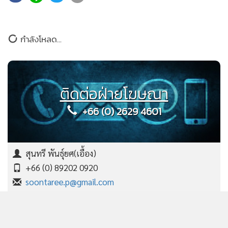
กำลังโหลด...
ติดต่อฝ่ายโฆษณา
+66 (0) 2629 4601
สุนทรี พันธุ์ยศ(เอื้อง)
+66 (0) 89202 0920
soontaree.p@gmail.com
บุณฑริกา ถนัดพจนามาตย์(น้อง)
+66 (0) 95150 4563