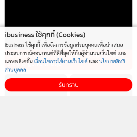
ibusiness ใช้คุกกี้ (Cookies)
ibusiness ใช้คุกกี้ เพื่อจัดการข้อมูลส่วนบุคคลเพื่อนำเสนอ
ประสบการณ์คอนเทนต์ที่ดีที่สุดให้กับผู้อ่านบนเว็บไซต์ และ
อย่าคิดหนี ตำรวจจราจร จัดหนัก เสริมทัพรถใหม่
แอพพลิเคชั่น
เงื่อนไขการใช้งานเว็บไซต์
และ
นโยบายสิทธิ
ระดับ Bigbike สายลุย
ส่วนบุคคล
รับทราบ
ดัชนีความสามารถแข่งขัน
แกร็บ เผยคนกรุงเทพฯ เรียก
SMEs ทรุด ร้องรัฐแก้ต้นทุน
รถไปสวนพุ่ง 5 เท่า สั่งเมนู
การเงินสูง-เพิ่มสภาพคล่อง
สุขภาพทะลุ 10 ล้านแก้ว