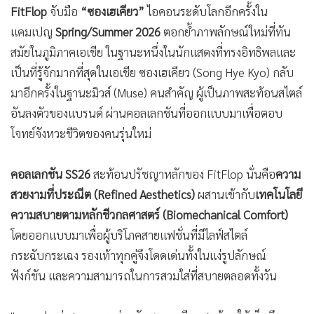
FitFlop
จับมือ
“ซองเฮเคียว”
ไอคอนระดับโลกอีกครั้งใน
แคมเปญ
Spring/Summer 2026
ตอกย้ำภาพลักษณ์ใหม่ที่ทัน
สมัยในภูมิภาคเอเชีย ในฐานะหนึ่งในนักแสดงที่ทรงอิทธิพลและ
เป็นที่รู้จักมากที่สุดในเอเชีย ซองเฮเคียว (Song Hye Kyo) กลับ
มาอีกครั้งในฐานะมิวส์ (Muse) คนสำคัญ ผู้เป็นภาพสะท้อนสไตล์
อันลงตัวของแบรนด์ ผ่านคอลเลกชันที่ออกแบบมาเพื่อตอบ
โจทย์จังหวะชีวิตของคนรุ่นใหม่
คอลเลกชัน SS26
สะท้อนปรัชญาหลักของ FitFlop นั่นคือ
ความ
สวยงามที่ประณีต (Refined Aesthetics)
ผสานเข้ากับ
เทคโนโลยี
ความสบายตามหลักชีวกลศาสตร์ (Biomechanical Comfort)
โดยออกแบบมาเพื่อผู้บริโภคสายแฟชั่นที่มีไลฟ์สไตล์
กระฉับกระเฉง รองเท้าทุกคู่จึงโดดเด่นทั้งในแง่รูปลักษณ์
ฟังก์ชัน และความสามารถในการสวมใส่ที่สบายตลอดทั้งวัน