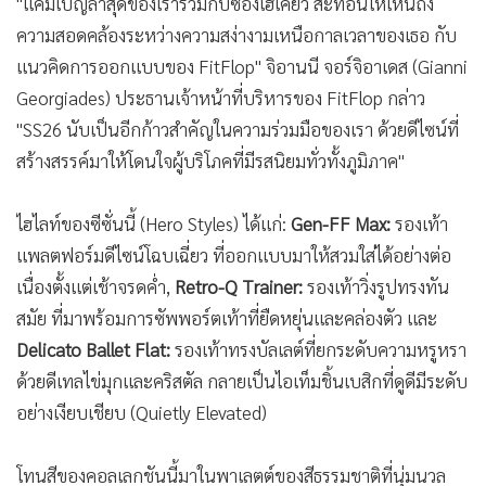
"แคมเปญล่าสุดของเราร่วมกับซองเฮเคียว สะท้อนให้เห็นถึง
ความสอดคล้องระหว่างความสง่างามเหนือกาลเวลาของเธอ กับ
แนวคิดการออกแบบของ FitFlop" จิอานนี จอร์จิอาเดส (Gianni
Georgiades) ประธานเจ้าหน้าที่บริหารของ FitFlop กล่าว
"SS26 นับเป็นอีกก้าวสำคัญในความร่วมมือของเรา ด้วยดีไซน์ที่
สร้างสรรค์มาให้โดนใจผู้บริโภคที่มีรสนิยมทั่วทั้งภูมิภาค"
ไฮไลท์ของซีซั่นนี้ (Hero Styles) ได้แก่:
Gen-FF Max:
รองเท้า
แพลตฟอร์มดีไซน์โฉบเฉี่ยว ที่ออกแบบมาให้สวมใส่ได้อย่างต่อ
เนื่องตั้งแต่เช้าจรดค่ำ,
Retro-Q Trainer:
รองเท้าวิ่งรูปทรงทัน
สมัย ที่มาพร้อมการซัพพอร์ตเท้าที่ยืดหยุ่นและคล่องตัว และ
Delicato Ballet Flat:
รองเท้าทรงบัลเลต์ที่ยกระดับความหรูหรา
ด้วยดีเทลไข่มุกและคริสตัล กลายเป็นไอเท็มชิ้นเบสิกที่ดูดีมีระดับ
อย่างเงียบเชียบ (Quietly Elevated)
โทนสีของคอลเลกชันนี้มาในพาเลตต์ของสีธรรมชาติที่นุ่มนวล