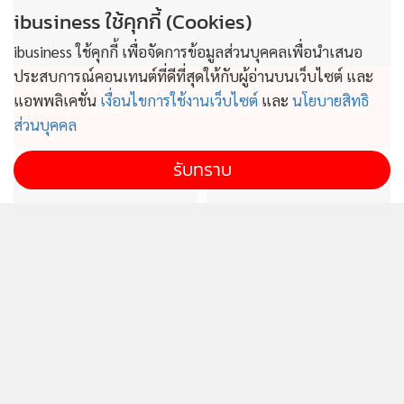
ibusiness ใช้คุกกี้ (Cookies)
ibusiness ใช้คุกกี้ เพื่อจัดการข้อมูลส่วนบุคคลเพื่อนำเสนอ
ประสบการณ์คอนเทนต์ที่ดีที่สุดให้กับผู้อ่านบนเว็บไซต์ และ
ไม่สมราคาไทยช่วยไทย! คนบริโภคไข่วันละ 42 ล้าน
แอพพลิเคชั่น
เงื่อนไขการใช้งานเว็บไซต์
และ
นโยบายสิทธิ
ฟอง “พาณิชย์” เอามาขายถูก 19 วัน แค่ 3.42 ล้าน
ส่วนบุคคล
ฟอง
รับทราบ
ไทยผลักดันอาเซียนผู้กำหนด
ก.อุตฯรุดสอบเพลิงไหม้อาคาร
ทิศทางเศรษฐกิจโลก เป็นฐาน
คล้ายรง.ที่บ้านบึง ชี้ไร้ใบ
ความมั่นคงทางอาหาร
อนุญาตฯส่อดำเนินคดี