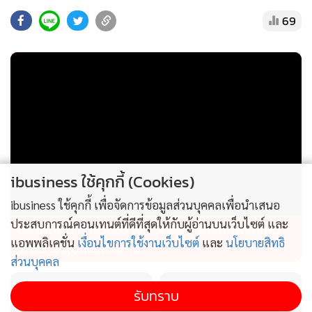
ในระยะยาว
69
“SUSCO SQUARE ปิ่นเกล้า ถือเป็นทำเลศักยภาพสูง เนื่องจาก
ตั้งอยู่ใกล้แหล่งชุมชนและเป็นพื้นที่ที่มีผู้คนสัญจรหนาแน่น จึง
คาดว่าจะสร้างรายได้อยู่ในระดับที่ดี พร้อมทั้งเพิ่มจำนวนผู้ใช้
บริการอย่างต่อเนื่อง ซึ่งในปี 2569 บริษัทฯ มีแผนหาพันธมิตร
ชั้นนำเพิ่มเติม ทั้งจากกลุ่มธุรกิจน้ำมัน และธุรกิจนอนออยล์ เพื่อ
ขยายฐานธุรกิจและฐานลูกค้า พร้อมตั้งเป้าเพิ่มสถานีบริการ
น้ำมัน เพื่อผลักดันรายได้รวมปีนี้ให้เติบโต 8% พร้อมที่จะก้าวสู่
ibusiness ใช้คุกกี้ (Cookies)
การเป็น "Smart Energy & Mobility Solutions Provider" อย่าง
ibusiness ใช้คุกกี้ เพื่อจัดการข้อมูลส่วนบุคคลเพื่อนำเสนอ
เต็มรูปแบบ” นายชัยฤทธิ์กล่าว
ประสบการณ์คอนเทนต์ที่ดีที่สุดให้กับผู้อ่านบนเว็บไซต์ และ
อย่าคิดหนี ตำรวจจราจร จัดหนัก เสริมทัพรถใหม่
แอพพลิเคชั่น
เงื่อนไขการใช้งานเว็บไซต์
และ
นโยบายสิทธิ
ระดับ Bigbike สายลุย
ส่วนบุคคล
รับทราบ