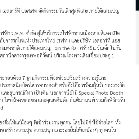
 เอสอาร์ที แอสเสท จัดกิจกรรมวันเด็กสุดพิเศษ ภายใต้แคมเปญ
ฟฟ้า ร.ฟ.ท. จำกัด ผู้ให้บริการรถไฟฟ้าชานเมืองสายสีแดง เปิด
กับการรถไฟแห่งประเทศไทย (รฟท.) และบริษัท เอสอาร์ที แอส
็กแห่งชาติ ภายใต้แคมเปญ Join the Rail สร้างฝัน วันเด็ก ในวัน
 สถานีกลางกรุงเทพอภิวัฒน์ บริเวณโถงทางเดินเชื่อมประตู 1-
ะกอบด้วย 7 ฐานกิจกรรมที่จะช่วยเสริมสร้างความรู้และ
ับประกาศนียบัตรใส่กรอบทองสำหรับตั้งโต๊ะ พร้อมลุ้นรับของรางวัล
บ และอุปกรณ์กีฬา เป็นต้น นอกจากนี้ยังมี Special Photo Booth
ระทบไหล่น้องพลอยเจ และคุณเจจินตัย อันติมานนท์ รวมถึงพิธีกรรับ
nd
ื่มให้แก่น้องๆ ที่เข้าร่วมงานทุกคน โดยไม่มีค่าใช้จ่ายใดๆ ทั้ง
ะสามารถสร้างความสุข ความสนุก และรอยยิ้มให้แก่น้องๆ ทุกคนใน