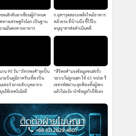
ทยผลักดันอาเซียนผู้กำหนด
ก.อุตฯรุดสอบเพลิงไหม้อาคาร
ิศทางเศรษฐกิจโลก เป็นฐาน
คล้ายรง.ที่บ้านบึง ชี้ไร้ใบ
วามมั่นคงทางอาหาร
อนุญาตฯส่อดำเนินคดี
แกน 90 วัน “ภัทรพงศ์”ลุยปั้น
“สิริพงศ์”แจงข้อมูลขนส่งรั่ว
นามบินภูมิภาครับเที่ยวบิน
ระบบไม่ถูกแฮก ให้ 63 หน่วย รี
ินเตอร์ ยกระดับบุคลากร-
เซทรหัสผ่าน ลุยฟ้องทั้งผู้พบ
นุนใช้เทคโนโลยี
แล้วไม่แจ้ง-นำข้อมูลไปใช้เอง
ติดต่อฝ่ายโฆษณา
+66 (0) 2629 4601