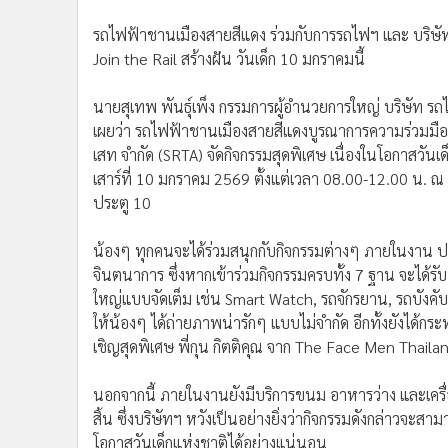
รถไฟฟ้าชานเมืองสายสีแดง ร่วมกับการรถไฟฯ และ บริษัท
Join the Rail สร้างฝัน วันเด็ก 10 มกราคมนี้
นายสุเทพ พันธุ์เพ็ง กรรมการผู้อำนวยการใหญ่ บริษัท รถไ
เผยว่า รถไฟฟ้าชานเมืองสายสีแดงบูรณาการความร่วมมือ
เสท จำกัด (SRTA) จัดกิจกรรมสุดพิเศษ เนื่องในโอกาสวันเด
เสาร์ที่ 10 มกราคม 2569 ตั้งแต่เวลา 08.00-12.00 น. ณ
ประตู 10
น้องๆ ทุกคนจะได้ร่วมสนุกกับกิจกรรมต่างๆ ภายในงาน ปร
จินตนาการ ซึ่งหากเข้าร่วมกิจกรรมครบทั้ง 7 ฐาน จะได้ร
ใหญ่แบบจัดเต็ม เช่น Smart Watch, รถจักรยาน, รถบังคั
ให้น้องๆ ได้ถ่ายภาพน่ารักๆ แบบไม่จำกัด อีกทั้งยังได้ก
เชิญสุดพิเศษ พี่กุน กิตติคุณ จาก The Face Men Thaila
นอกจากนี้ ภายในงานยังมีบริการขนม อาหารว่าง และเครื่องด
สิ้น ซึ่งบริษัทฯ หวังเป็นอย่างยิ่งว่ากิจกรรมดังกล่าวจ
โอกาสวันเด็กแห่งชาติได้อย่างแน่นอน