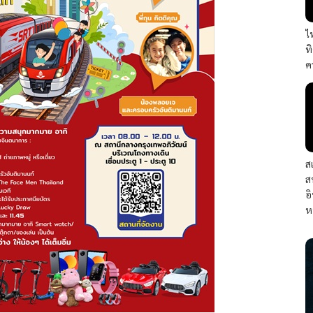
ไ
ท
ค
ส
ส
อ
ห