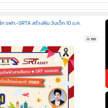
ี่ใช้
ก รฟท.-SRTA สร้างฝัน วันเด็ก 10 ม.ค.
ss
199
้นสูง