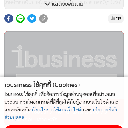
แข็งค่าของเงินบาทในช่วงปลายปี 2) ธนาคารกลางสหรัฐฯ (เฟด)
แสดงเพิ่มเติม
มีแนวโน้มลดดอกเบี้ยได้อีก 1 ครั้ง ในเดือนธันวาคม และ3) สกุล
113
เงินภูมิภาคอาจแข็งค่าได้ในระยะสั้น หนุนให้บาทแข็งค่าตามได้
ส่วนในปี 2569 มองว่าเงินบาทอาจกลับมาอ่อนค่าได้ เนื่องจาก 1)
ดัชนีดอลลาร์สหรัฐฯมีแนวโน้มแข็งค่าขึ้น จากเทรนการลงทุน
ด้าน AI ที่จะดำเนินต่อไป หนุนเศรษฐกิจสหรัฐฯ และเงินทุนที่มี
แนวโน้มไหลเข้าสหรัฐฯ 2) เศรษฐกิจไทยมีแนวโน้มอ่อนแอลง
รวมถึงความไม่แน่นอนทางการเมืองที่อาจเพิ่มขึ้นในปีหน้าและ
3) ราคาทองคำมีแนวโน้มสูงขึ้นในอัตราที่น้อยลง รวมถึงผลของ
ibusiness ใช้คุกกี้ (Cookies)
ราคาทองคำต่อเงินบาทอาจมีน้อยลง โดยมองกรอบเงินบาทต่อ
ดอลลาร์สหรัฐปลายปี 2569 อยู่ที่ประมาณ 33.00 -34.00 บาท
ibusiness ใช้คุกกี้ เพื่อจัดการข้อมูลส่วนบุคคลเพื่อนำเสนอ
ประสบการณ์คอนเทนต์ที่ดีที่สุดให้กับผู้อ่านบนเว็บไซต์ และ
ทช.ทุ่มงบ 1.2 พันล้านบาท สร้างทางแยกต่างระดับ
แอพพลิเคชั่น
เงื่อนไขการใช้งานเว็บไซต์
และ
นโยบายสิทธิ
"ในสภาวะเศรษฐกิจชะลอตัวและดอกเบี้ยเข้าสู่ช่วงขาลง ทองคำ
สันป่าตอง”เชียงใหม่” คืบหน้า 24% เสร็จปี 70
ส่วนบุคคล
มักให้ผลตอบแทนได้ดี เนื่องจากเป็นสินทรัพย์ที่ป้องกันความ
ระบายรถถนนสายหลัก
เสี่ยงเงินเฟ้อได้ อีกทั้งราคาทองคำในตลาดโลกและเงินบาทมี