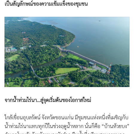
เป็นสัญลักษณ์ของความเข้มแข็งของชุมชน
จากน้ำท่วมไร่นา…สู่จุดเริ่มต้นของโอกาสใหม่
ใกล้เขื่อนอุบลรัตน์ จังหวัดขอนแก่น มีชุมชนแห่งหนึ่งที่เผชิญกับ
น้ำท่วมไร่นาแทบทุกปีในช่วงฤดูน้ำหลาก นั่นก็คือ “บ้านห้วยบง”