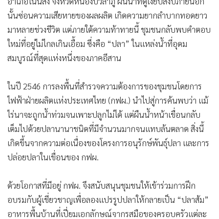
อำเภอโนนสัง จังหวัดหนองบัวลำภู ผืนน้ำที่ดูเงียบสงบภายนอก
นั้นซ่อนความเสียหายของผลผลิต เกิดความยากลำบากทอดยาว
มาหลายช่วงชีวิต แต่ภายใต้ความท้าทายนี้ ชุมชนกลับพบคำตอบ
ใหม่ที่อยู่ไม่ไกลเกินเอื้อม ซึ่งคือ “ปลา” ในแหล่งน้ำที่อุดม
สมบูรณ์ที่สุดแห่งหนึ่งของภาคอีสาน
ในปี 2546 การลงพื้นที่สำรวจความต้องการของชุมชนโดยการ
ไฟฟ้าฝ่ายผลิตแห่งประเทศไทย (กฟผ.) นำไปสู่การค้นพบว่า แม้
ไร่นาจะถูกน้ำท่วมจนเพาะปลูกไม่ได้ แต่ผืนน้ำหน้าเขื่อนกลับ
เต็มไปด้วยปลานานาชนิดที่มีจำนวนมากจนแทบล้นตลาด สิ่งนี้
เกิดขึ้นจากความต่อเนื่องของโครงการอนุรักษ์พันธุ์ปลา และการ
ปล่อยปลาในเขื่อนของ กฟผ.
ด้วยโอกาสที่มีอยู่ กฟผ. จึงสนับสนุนชุมชนให้เข้าร่วมการฝึก
อบรมกับผู้เชี่ยวชาญเพื่อลองแปรรูปปลาให้กลายเป็น “ปลาส้ม”
อาหารพื้นบ้านที่เปี่ยมเอกลักษณ์จากรสมือของครอบครัวแต่ละ