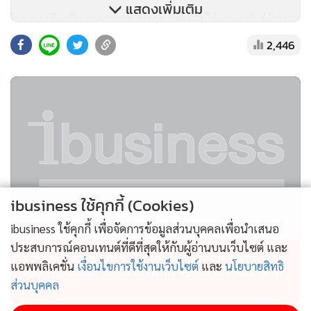
แสดงเพิ่มเติม
ในขณะเดียวกัน การสนับสนุนจาก กฟผ. ไม่ได้หยุดอยู่แค่ด้าน
อาชีพ แต่ยังขยายไปสู่การฟื้นฟูระบบนิเวศให้แข็งแรง ชุมชนไม่
2,446
ได้เน้นเพียงการจับปลา แต่ร่วมกันสร้าง “เขตอนุรักษ์พันธุ์ปลา”
เพื่อให้ปลาวางไข่ตามธรรมชาติได้อย่างปลอดภัย ชาวบ้านจึง
กลายเป็นผู้ดูแลเส้นทางชีวิตของปลาเอง นำไปสู่จำนวนปลาที่
เพิ่มขึ้นอย่างเห็นได้ชัดและเติบโตอย่างสมบูรณ์ตามธรรมชาติ
ibusiness ใช้คุกกี้ (Cookies)
ibusiness ใช้คุกกี้ เพื่อจัดการข้อมูลส่วนบุคคลเพื่อนำเสนอ
ประสบการณ์คอนเทนต์ที่ดีที่สุดให้กับผู้อ่านบนเว็บไซต์ และ
ไม่สมราคาไทยช่วยไทย! คนบริโภคไข่วันละ 42 ล้าน
แอพพลิเคชั่น
เงื่อนไขการใช้งานเว็บไซต์
และ
นโยบายสิทธิ
ฟอง “พาณิชย์” เอามาขายถูก 19 วัน แค่ 3.42 ล้าน
ส่วนบุคคล
ฟอง