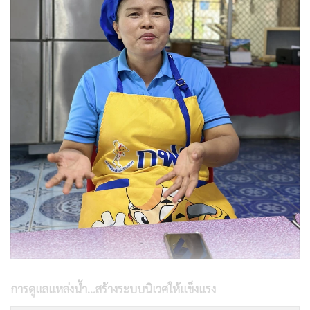
การดูแลแหล่งน้ำ…สร้างระบบนิเวศให้แข็งแรง