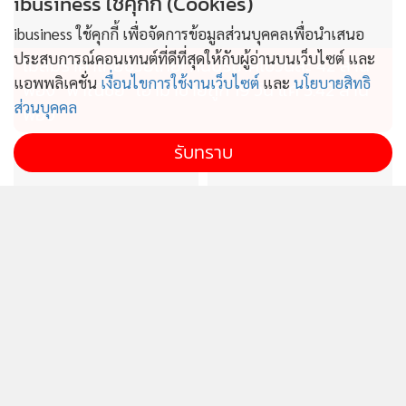
ibusiness ใช้คุกกี้ (Cookies)
ibusiness ใช้คุกกี้ เพื่อจัดการข้อมูลส่วนบุคคลเพื่อนำเสนอ
ประสบการณ์คอนเทนต์ที่ดีที่สุดให้กับผู้อ่านบนเว็บไซต์ และ
ไม่สมราคาไทยช่วยไทย! คนบริโภคไข่วันละ 42 ล้าน
แอพพลิเคชั่น
เงื่อนไขการใช้งานเว็บไซต์
และ
นโยบายสิทธิ
ฟอง “พาณิชย์” เอามาขายถูก 19 วัน แค่ 3.42 ล้าน
ส่วนบุคคล
ฟอง
รับทราบ
ไทยผลักดันอาเซียนผู้กำหนด
ก.อุตฯรุดสอบเพลิงไหม้อาคาร
ทิศทางเศรษฐกิจโลก เป็นฐาน
คล้ายรง.ที่บ้านบึง ชี้ไร้ใบ
ความมั่นคงทางอาหาร
อนุญาตฯส่อดำเนินคดี