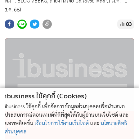
ที่มา : BLOOMBERG, สายงานวิจัย บล.เอเซีย พลัส (1 ม.ค. –1
ธ.ค. 68)
83
ibusiness ใช้คุกกี้ (Cookies)
ibusiness ใช้คุกกี้ เพื่อจัดการข้อมูลส่วนบุคคลเพื่อนำเสนอ
ประสบการณ์คอนเทนต์ที่ดีที่สุดให้กับผู้อ่านบนเว็บไซต์ และ
ไม่สมราคาไทยช่วยไทย! คนบริโภคไข่วันละ 42 ล้าน
แอพพลิเคชั่น
เงื่อนไขการใช้งานเว็บไซต์
และ
นโยบายสิทธิ
ฟอง “พาณิชย์” เอามาขายถูก 19 วัน แค่ 3.42 ล้าน
ส่วนบุคคล
ฟอง