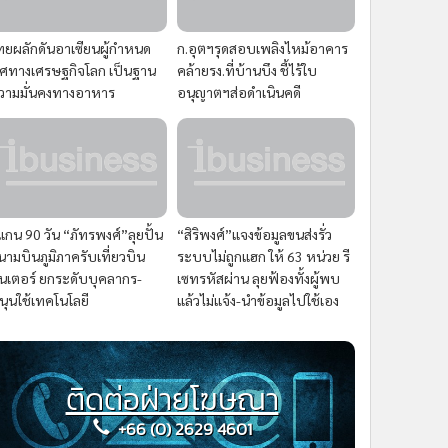
ทยผลักดันอาเซียนผู้กำหนด
ก.อุตฯรุดสอบเพลิงไหม้อาคาร
ิศทางเศรษฐกิจโลก เป็นฐาน
คล้ายรง.ที่บ้านบึง ชี้ไร้ใบ
วามมั่นคงทางอาหาร
อนุญาตฯส่อดำเนินคดี
แกน 90 วัน “ภัทรพงศ์”ลุยปั้น
“สิริพงศ์”แจงข้อมูลขนส่งรั่ว
นามบินภูมิภาครับเที่ยวบิน
ระบบไม่ถูกแฮก ให้ 63 หน่วย รี
ินเตอร์ ยกระดับบุคลากร-
เซทรหัสผ่าน ลุยฟ้องทั้งผู้พบ
นุนใช้เทคโนโลยี
แล้วไม่แจ้ง-นำข้อมูลไปใช้เอง
ติดต่อฝ่ายโฆษณา
+66 (0) 2629 4601