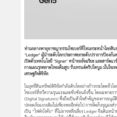
ท่ามกลางพายุอาชญากรรมไซเบอร์ที่โหมกระหน่ำโลกสินทรั
‘Ledger’ ผู้นำระดับโลกประกาศยกระดับปราการป้องกันครั
เปิดตัวเทคโนโลยี ‘Signer’ หน้าจออัจฉริยะ และฮาร์ดแว
กางแผนรุกตลาดไทยเต็มสูบ รับเทรนด์คริปโตบูม มั่นใจเท
เศรษฐกิจดิจิทัล
ในยุคที่สินทรัพย์ดิจิทัลกำลังเติบโตอย่างก้าวกระโดดทั่ว
ไซเบอร์ที่ทวีความรุนแรงและซับซ้อนยิ่งขึ้น โดยเฉพาะ
(Digital Signatures) ซึ่งถือเป็นหัวใจสำคัญของการอนุม
ปลอดภัยแบบเดิมไม่เพียงพออีกต่อไป การจัดเก็บกุญแจส่ว
เป็น “ไฟต์บังคับ” ที่ไม่อาจหลีกเลี่ยง Ledger จึงเดินห