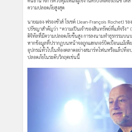
คืนอำนาจการควบคุมให้แก่ผู้ใช้งานคริปโทเคอร์เรนซี ให้
ความปลอดภัยสูงสุด
นายฌอง-ฟรองซัวส์ โรเชต์ (Jean-François Rochet) รองป
ปรัชญาสำคัญว่า “ความเป็นเจ้าของสินทรัพย์ที่แท้จริง” 
ดิจิทัลที่มีความปลอดภัยขั้นสูง การลงนามทำธุรกรรมบ
หากข้อมูลที่ปรากฏบนหน้าจอถูกแฮกเกอร์บิดเบือนแม้เพียง
อุปกรณ์ทั่วไปในท้องตลาดอย่างสมาร์ทโฟนหรือแล็ปท็อ
ปลอดภัยในระดับวิกฤตเช่นนี้