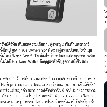
ไ
ท
ค
พย์ดิจิทัล ดันยอดความเสียหายพุ่งทะลุ 2 พันล้านดอลลาร์
้งใหญ่ ชูธง ‘True Ownership’ ต้องมาคู่ความปลอดภัยขั้นสุด
ร์รุ่นใหม่ ‘Nano Gen 5’ ปิดช่องโหว่การปลอมแปลงธุรกรรม พร้อม
ส
ส
คโนโลยี Hardware Wallet คือกุญแจสำคัญสู่ความยั่งยืนของ
อ
ห
โลก เหรียญอีกด้านที่ไม่อาจมองข้ามคือความเสี่ยงจากภัยคุกคามทาง
การโจมตีธุรกรรมผ่านการปลอมแปลงหรือดัดแปลง “ลายเซ็นดิจิทัล”
ัติการโอนถ่ายมูลค่า สถานการณ์ดังกล่าวบีบบังคับให้มาตรการความ
นตัว (Private Key) ในรูปแบบออฟไลน์ (Cold Storage) จึงกลาย
น้ายกระดับมาตรฐานความปลอดภัยในระดับฮาร์ดแวร์ครั้งสำคัญ เพื่อ