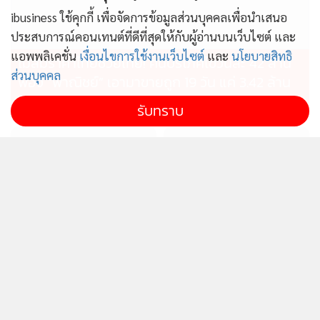
ibusiness ใช้คุกกี้ เพื่อจัดการข้อมูลส่วนบุคคลเพื่อนำเสนอ
ประสบการณ์คอนเทนต์ที่ดีที่สุดให้กับผู้อ่านบนเว็บไซต์ และ
แอพพลิเคชั่น
เงื่อนไขการใช้งานเว็บไซต์
และ
นโยบายสิทธิ
ไม่สมราคาไทยช่วยไทย! คนบริโภคไข่วันละ 42 ล้าน
ส่วนบุคคล
ฟอง “พาณิชย์” เอามาขายถูก 19 วัน แค่ 3.42 ล้าน
ฟอง
รับทราบ
ไทยผลักดันอาเซียนผู้กำหนด
ก.อุตฯรุดสอบเพลิงไหม้อาคาร
ทิศทางเศรษฐกิจโลก เป็นฐาน
คล้ายรง.ที่บ้านบึง ชี้ไร้ใบ
ความมั่นคงทางอาหาร
อนุญาตฯส่อดำเนินคดี