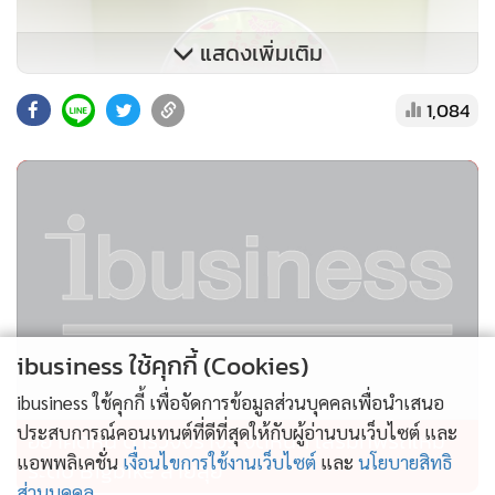
แสดงเพิ่มเติม
1,084
การทำแบบฟรีซดรายคือกระบวนการรีดน้ำออกจากอาหารให้มี
น้ำหนักเบา สะดวกต่อการพกพา ปัจจุบันมีทั้งหมด 3 รสชาติ
ibusiness ใช้คุกกี้ (Cookies)
ได้แก่ น้ำจิ้มแจ่ว น้ำจิ้มซีฟู้ด และน้ำจิ้มสุกี้กระทะ ซึ่งน้ำจิ้มแจ่ว
จะเป็นตัวซิกเนเจอร์และขายดีที่สุด นอกจากนี้ยังได้มาตรฐาน
ibusiness ใช้คุกกี้ เพื่อจัดการข้อมูลส่วนบุคคลเพื่อนำเสนอ
HACCP และ อย. ปัจจุบันเพิ่งเริ่มต้นทำธุรกิจได้เพียง 3 เดือน
ประสบการณ์คอนเทนต์ที่ดีที่สุดให้กับผู้อ่านบนเว็บไซต์ และ
อย่าคิดหนี ตำรวจจราจร จัดหนัก เสริมทัพรถใหม่
ทั้งนี้น้ำจิ้มฟรีซดราย Spicy Monsters จะมีจุดเด่นตรงที่ไม่แต่งสี
แอพพลิเคชั่น
เงื่อนไขการใช้งานเว็บไซต์
และ
นโยบายสิทธิ
ระดับ Bigbike สายลุย
ส่วนบุคคล
แต่งกลิ่นสังเคราะห์ และมองว่าการเลือกทำแบบฟรีซดรายจะ