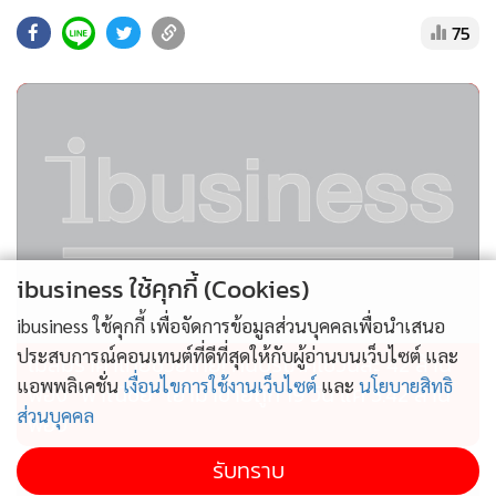
และรายย่อย รวมถึงภาคธุรกิจขนส่ง และโลจิสติกส์ DHL FedEx
75
UPS ไปรษณีย์ไทยและบริษัท Freight Forwarder ต่าง ๆ โดย
เข้าไปให้ข้อมูลความเสี่ยง เกี่ยวกับรูปแบบและวิธีการในการกระ
ทำความผิดด้านยาเสพติด รวมถึงการแลกเปลี่ยนข้อมูลการข่าว
ระหว่างกัน ทำให้กรมศุลกากรสามารถตรวจค้นและสกัดกั้น
สินค้าต้องสงสัยได้ตั้งแต่ต้นทาง ก่อนเข้าสู่กระบวนการศุลกากร
มิติที่ 2 ความร่วมมือกับหน่วยงานบังคับใช้กฎหมายต่างประเทศ
สร้างพันธมิตรกับหน่วยงานต่างประเทศ เช่น สำนักงานพิทักษ์
ibusiness ใช้คุกกี้ (Cookies)
เขตแดนแห่งออสเตรเลีย (Australia Border Force: ABF) กอง
กำลังป้องกันชายแดนแห่งสหราชอาณาจักร (UK Border Force:
ibusiness ใช้คุกกี้ เพื่อจัดการข้อมูลส่วนบุคคลเพื่อนำเสนอ
UKBF) สำนักงานว่าด้วยยาเสพติดและอาชญากรรมแห่ง
ประสบการณ์คอนเทนต์ที่ดีที่สุดให้กับผู้อ่านบนเว็บไซต์ และ
ไม่สมราคาไทยช่วยไทย! คนบริโภคไข่วันละ 42 ล้าน
แอพพลิเคชั่น
เงื่อนไขการใช้งานเว็บไซต์
และ
นโยบายสิทธิ
สหประชาชาติ (UNODC) ศุลกากรนิวซีแลนด์ เกาหลี ญี่ปุ่น
ฟอง “พาณิชย์” เอามาขายถูก 19 วัน แค่ 3.42 ล้าน
ส่วนบุคคล
เยอรมนี ฝรั่งเศส แคนาดา รวมถึง สำนักงานปราบปรามยาเสพ
ฟอง
ติด (DEA) และสำนักงานสืบสวนเพื่อความมั่นคงแห่งมาตุภูมิ
รับทราบ
(HSI) ของสหรัฐอเมริกา เพื่อแลกเปลี่ยนข้อมูลข่าวสารและปฏิบัติ