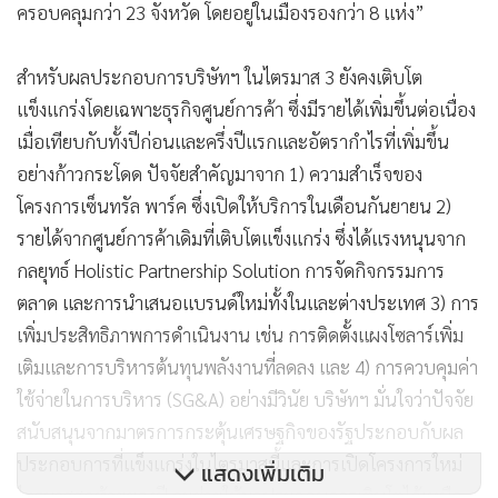
ครอบคลุมกว่า 23 จังหวัด โดยอยู่ในเมืองรองกว่า 8 แห่ง”
สำหรับผลประกอบการบริษัทฯ ในไตรมาส 3 ยังคงเติบโต
แข็งแกร่งโดยเฉพาะธุรกิจศูนย์การค้า ซึ่งมีรายได้เพิ่มขึ้นต่อเนื่อง
เมื่อเทียบกับทั้งปีก่อนและครึ่งปีแรกและอัตรากำไรที่เพิ่มขึ้น
อย่างก้าวกระโดด ปัจจัยสำคัญมาจาก 1) ความสำเร็จของ
โครงการเซ็นทรัล พาร์ค ซึ่งเปิดให้บริการในเดือนกันยายน 2)
รายได้จากศูนย์การค้าเดิมที่เติบโตแข็งแกร่ง ซึ่งได้แรงหนุนจาก
กลยุทธ์ Holistic Partnership Solution การจัดกิจกรรมการ
ตลาด และการนำเสนอแบรนด์ใหม่ทั้งในและต่างประเทศ 3) การ
เพิ่มประสิทธิภาพการดำเนินงาน เช่น การติดตั้งแผงโซลาร์เพิ่ม
เติมและการบริหารต้นทุนพลังงานที่ลดลง และ 4) การควบคุมค่า
ใช้จ่ายในการบริหาร (SG&A) อย่างมีวินัย บริษัทฯ มั่นใจว่าปัจจัย
สนับสนุนจากมาตรการกระตุ้นเศรษฐกิจของรัฐประกอบกับผล
ประกอบการที่แข็งแกร่งในไตรมาสนี้และการเปิดโครงการใหม่
แสดงเพิ่มเติม
ไตรมาสสุดท้ายของปี จะช่วยให้ผลประกอบการเติบโตได้เหนือ