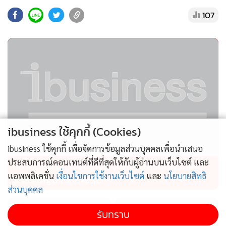
กว่าครึ่งปีแรกอย่างต่อเนื่อง”
107
ibusiness ใช้คุกกี้ (Cookies)
ibusiness ใช้คุกกี้ เพื่อจัดการข้อมูลส่วนบุคคลเพื่อนำเสนอ
ประสบการณ์คอนเทนต์ที่ดีที่สุดให้กับผู้อ่านบนเว็บไซต์ และ
อย่าคิดหนี ตำรวจจราจร จัดหนัก เสริมทัพรถใหม่
แอพพลิเคชั่น
เงื่อนไขการใช้งานเว็บไซต์
และ
นโยบายสิทธิ
ไตรมาส 3 เปิด 2 โครงการแลนด์มาร์ก ย้ำความสำเร็จ โมเดล
ระดับ Bigbike สายลุย
ส่วนบุคคล
RETAIL-LED MIXED-USE
เซ็นทรัล พาร์ค แลนด์มาร์กที่ดีที่สุดใจกลางกรุงเทพฯ สร้าง
รับทราบ
ปรากฏการณ์ Talk of the town เต็มฟีด ยอดการเข้าถึงในโซเชีย