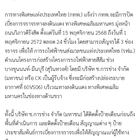
การทางพิเศษแห่งประเทศไทย (กทพ.) แจ้งว่า กทพ.จะมีการปิด
เบี่ยงการจราจรทางลงดินแดง ทางพิเศษเฉลิมมหานคร มุ่งหน้า
ถนนวิภาวดีรังสิต ตั้งแต่วันที่ 15 พฤศจิกายน 2568 ถึงวันที่ 1
พฤศจิกายน 2572 ตลอด 24 ชั่วโมง โดยสามารถสัญจรได้ 3 ช่อง
จราจร เพื่อให้ การรถไฟฟ้าขนส่งมวลชนแห่งประเทศไทย (รฟม.)
ดำเนนโครงการก่อสร้างโครงการรถไฟฟ้าสายสีส้ม ช่วง
บางขุนนนท์-มีนบุรี (สุวินทวงศ์) โดยมี บริษัท ช.การช่าง จำกัด
(มหาชน) หรือ CK เป็นผู้รับจ้าง ซึ่งจะมีก่อสร้างปล่องระบาย
อากาศที่ 6(IVS06) บริเวณทางลงดินแดง ทางพิเศษเฉลิม
มหานครในช่องทางด้านขวา
ทั้งนี้ บริษัท ช.การช่าง จำกัด (มหาชน) ได้ติดตั้งป้ายเตือนก่อนถึง
พื้นที่ดำเนินการ และติดตั้งป้ายเตือน สัญญาณต่าง ๆ ป้าย
ประชาสัมพันธ์การเบี่ยงการจราจรเพื่อให้สัญญาณแก่ผู้ใช้ทาง