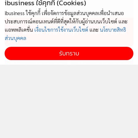
ibusiness ใช้คุกกี้ (Cookies)
ibusiness ใช้คุกกี้ เพื่อจัดการข้อมูลส่วนบุคคลเพื่อนำเสนอ
ประสบการณ์คอนเทนต์ที่ดีที่สุดให้กับผู้อ่านบนเว็บไซต์ และ
ไม่สมราคาไทยช่วยไทย! คนบริโภคไข่วันละ 42 ล้าน
แอพพลิเคชั่น
เงื่อนไขการใช้งานเว็บไซต์
และ
นโยบายสิทธิ
ฟอง “พาณิชย์” เอามาขายถูก 19 วัน แค่ 3.42 ล้าน
ส่วนบุคคล
ฟอง
รับทราบ
ไทยผลักดันอาเซียนผู้กำหนด
ก.อุตฯรุดสอบเพลิงไหม้อาคาร
ทิศทางเศรษฐกิจโลก เป็นฐาน
คล้ายรง.ที่บ้านบึง ชี้ไร้ใบ
ความมั่นคงทางอาหาร
อนุญาตฯส่อดำเนินคดี