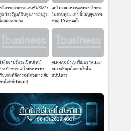
ัชนีความสามารถแข่งขัน SMEs
แกร็บ เผยคนกรุงเทพฯ เรียกรถ
รุด ร้องรัฐแก้ต้นทุนการเงินสูง-
ไปสวนพุ่ง 5 เท่า สั่งเมนูสุขภาพ
พิ่มสภาพคล่อง
ทะลุ 10 ล้านแก้ว
ีโอไอขานรับระเบียบใหม่
ALPHAX นำ AI พัฒนา “Atlas”
ata Center เตรียมทบทวน
ยกระดับธุรกิจการเงินใน
รับเกณฑ์คัดกรองโครงการเข้ม
สปป.ลาว
อบโจทย์ประเทศ
ติดต่อฝ่ายโฆษณา
+66 (0) 2629 4601