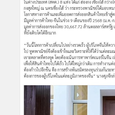
ในต่างประเทศ (สคต.) 8 แห่ง ได้แก่ ฮ่องกง เซี่ยงไฮ้ กว่
กงสุลใหญ่ ณ นครเซี่ยงไฮ้ ว่า กระทรวงพาณิชย์ได้มอบหมา
โอกาสทางการค้าและเพิ่มยอดการส่งออกสินค้าไทยเข้าสู่ต
มีมูลค่าการค้าไทย-จีนในช่วง 9 เดือนของปี 2568 (ม.ค.-ก
มูลค่าการส่งออกของไทย 30,667.72 ล้านดอลลาร์สหรัฐ เ
ที่ยังเติบโตได้อีกมาก
“วันนี้โลกการค้าเปลี่ยนไปอย่างรวดเร็ว ผู้บริโภคจีนให้
ไป ทูตพาณิชย์จึงต้องเข้าใจและวิเคราะห์ให้ได้ว่าแต่
เจาะตลาดที่ตรงจุด โดยต้องเน้นการหาพาร์ตเนอร์ในจีน 
เพื่อให้สินค้าไทยไปได้เร็ว ไปได้ใหญ่กว่าเดิม การทำงานต่อ
ต้องก้าวไปอีกขั้น คือ การสร้างพันธมิตรลงทุนร่วมกันร
ต้องการของผู้บริโภคในแต่ละภูมิภาคของจีน” นางศุภจีกล