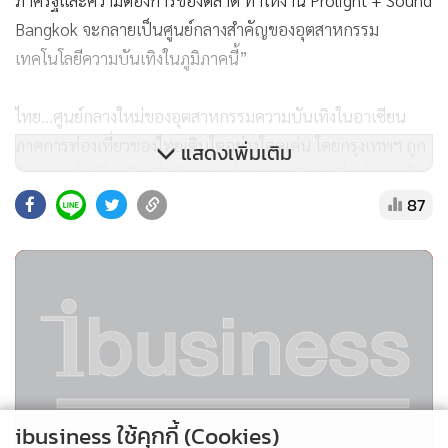
ภาครัฐและความต้องการของตลาด ทำให้งาน Prolight + Sound
Bangkok จะกลายเป็นศูนย์กลางสำคัญของอุตสาหกรรม
เทคโนโลยีความบันเทิงในภูมิภาคนี้”
ไทย…ศูนย์กลางใหม่ของอุตสาหกรรมความบันเทิงในอาเซียน
ภาคการท่องเที่ยวของไทยเติบโตอย่างโดดเด่น โดยกรุงเทพฯ ถูก
แสดงเพิ่มเติม
จัดอันดับให้เป็นเมืองที่มีนักท่องเที่ยวต่างชาติมากที่สุดในโลกใน
87
ปี 2567 ด้วยนักท่องเที่ยวกว่า 35 ล้านคนต่อปี การเดินทาง
สะดวกสบายด้วยระบบวีซ่าฟรีและการบินเชื่อมต่อทั่วภูมิภาค อีก
ทั้งประเทศไทยยังเป็นจุดหมายปลายทางหลักด้าน MICE ใน
อาเซียน อันดับ 1 ของภูมิภาค และอันดับ 7 ของโลก
นอกจากนี้ รัฐบาลยังมีนโยบายสำคัญ เช่น Thailand 4.0,
Creative Economy Plan, และ Soft Power Strategy ซึ่งส่ง
เสริมการลงทุนในอุตสาหกรรมความบันเทิงและเทคโนโลยีภาพ-
ibusiness ใช้คุกกี้ (Cookies)
เสียงมืออาชีพโดยตรง ทั้งนี้ ประเทศไทยยังเตรียมต้อนรับเทศกาล