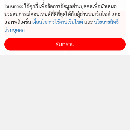
ระดับโลกอย่าง Tomorrowland และ Electric Daisy Carnival
ibusiness ใช้คุกกี้ เพื่อจัดการข้อมูลส่วนบุคคลเพื่อนำเสนอ
(EDC) ที่กำลังจะจัดขึ้นในปี 2569 สะท้อนถึงศักยภาพของตลาด
ประสบการณ์คอนเทนต์ที่ดีที่สุดให้กับผู้อ่านบนเว็บไซต์ และ
ไม่สมราคาไทยช่วยไทย! คนบริโภคไข่วันละ 42 ล้าน
ที่กำลังเติบโตอย่างรวดเร็ว
แอพพลิเคชั่น
เงื่อนไขการใช้งานเว็บไซต์
และ
นโยบายสิทธิ
ฟอง “พาณิชย์” เอามาขายถูก 19 วัน แค่ 3.42 ล้าน
ส่วนบุคคล
ขอบเขตการแสดงสินค้าหลักในงาน Prolight + Sound
ฟอง
Bangkok
รับทราบ
งาน โปร ไลท์ แอนด์ ซาวด์ แบงค็อก ครอบคลุมเทคโนโลยีครบ
วงจรเพื่อตอบโจทย์ตลาดอาเซียน ได้แก่
• อุปกรณ์และเทคโนโลยีเสียงมืออาชีพ (Professional Audio
Equipment & Technology)
ไทยผลักดันอาเซียนผู้กำหนด
ก.อุตฯรุดสอบเพลิงไหม้อาคาร
ทิศทางเศรษฐกิจโลก เป็นฐาน
คล้ายรง.ที่บ้านบึง ชี้ไร้ใบ
• ระบบภาพและอุปกรณ์การประชุม (Conferencing & AV
ความมั่นคงทางอาหาร
อนุญาตฯส่อดำเนินคดี
Equipment)
• ระบบไฟและแสงเวที (Professional Lighting Equipment &
Technology)
• อุปกรณ์และเทคโนโลยีเวที (Stage Equipment &