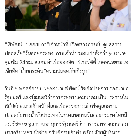
“พิพัฒน์” ปล่อยแถว”เจ้าหน้าที่-เรือตรวจการณ์”ดูแลความ
ปลอดภัย”วันลอยกระทง”กรมเจ้าท่า ระดมกำลังกว่า 900 นาย
คุมเข้ม 24 ชม. สแกนท่าเรือยอดฮิต “ริเวอร์ซิตี้ ไอคอนสยาม เอ
เชียทีค”ย้ำยกระดับ”ความปลอดภัยเชิงรุก”
วันที่ 5 พฤศจิกายน 2568 นายพิพัฒน์ รัชกิจประการ รองนายก
รัฐมนตรี และรัฐมนตรีว่าการกระทรวงคมนาคม เป็นประธานใน
พิธีปล่อยแถวเจ้าหน้าที่และเรือตรวจการณ์ เพื่อดูแลความ
ปลอดภัยทางน้ำทั่วประเทศในช่วงเทศกาลวันลอยกระทง โดยมี
ดร. รัชพงษ์ ชูแก้ว เลขานุการรัฐมนตรีว่าการกระทรวงคมนาคม
นายกริชเพชร ชัยช่วย อธิบดีกรมเจ้าท่า พร้อมด้วยผู้บริหาร