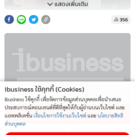
แสดงเพิ่มเติม
356
ด้าน นายกริชเพชร ชัยช่วย อธิบดีกรมเจ้าท่า เปิดเผยว่า กรมเจ้า
ibusiness ใช้คุกกี้ (Cookies)
ท่าได้เปิดศูนย์อำนวยการความปลอดภัยทางน้ำ ณ ศูนย์ปฏิบัติ
ibusiness ใช้คุกกี้ เพื่อจัดการข้อมูลส่วนบุคคลเพื่อนำเสนอ
การควบคุมความปลอดภัยและการจราจรทางน้ำ กรมเจ้าท่า
ประสบการณ์คอนเทนต์ที่ดีที่สุดให้กับผู้อ่านบนเว็บไซต์ และ
อย่าคิดหนี ตำรวจจราจร จัดหนัก เสริมทัพรถใหม่
พร้อมจัดเจ้าหน้าที่ปฏิบัติงานตลอด 24 ชั่วโมง ในพื้นที่
แอพพลิเคชั่น
เงื่อนไขการใช้งานเว็บไซต์
และ
นโยบายสิทธิ
ระดับ Bigbike สายลุย
กรุงเทพมหานคร จัดตั้งจุดอำนวยความสะดวกและดูแลความ
ส่วนบุคคล
ปลอดภัยทางน้ำ 5 จุดหลัก ได้แก่ ท่าเรือริเวอร์ซิตี้ ท่าเรือไอคอน