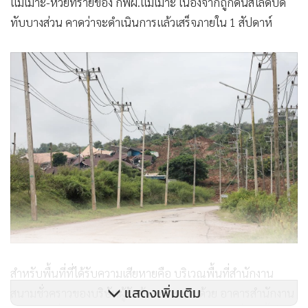
แม่เมาะ-ห้วยทรายของ กฟผ.แม่เมาะ เนื่องจากถูกดินสไลด์ปิด
ทับบางส่วน คาดว่าจะดำเนินการแล้วเสร็จภายใน 1 สัปดาห์
สำหรับพื้นที่ที่ได้รับความเสียหายคือ บริเวณพื้นที่สำนักงาน
แสดงเพิ่มเติม
สนามชั่วคราวของบริษัทผู้รับจ้าง ประกอบด้วย อาคารสำนักงาน