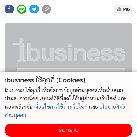
โรงซ่อมเครื่องจักร และลานเก็บวัสดุอุปกรณ์ต่าง ๆ ซึ่งจุดนี้เป็น
146
พื้นที่ที่ กฟผ.แม่เมาะ ได้รับอนุญาตให้ดำเนินการทำเหมืองและ
ทิ้งมูลดินทราย ห่างจากชุมชนใกล้เคียงประมาณ 5 - 6 กิโลเมตร
จึงไม่ส่งผลกระทบกับชุมชนโดยรอบ และไม่มีการประกาศ
ภาวะฉุกเฉินในพื้นที่ ทั้งนี้ กฟผ.แม่เมาะ ได้จัดหาพื้นที่สำนักงาน
เฉพาะกิจให้กับบริษัทผู้รับจ้าง และติดตั้งเครื่องช่วยตรวจวัดการ
เคลื่อนตัวของพื้นที่เพื่อติดตามการเคลื่อนไหวของมวลดินเพิ่ม
เติมแบบเรียลไทม์ด้วย
ibusiness ใช้คุกกี้ (Cookies)
ibusiness ใช้คุกกี้ เพื่อจัดการข้อมูลส่วนบุคคลเพื่อนำเสนอ
ประสบการณ์คอนเทนต์ที่ดีที่สุดให้กับผู้อ่านบนเว็บไซต์ และ
ไม่สมราคาไทยช่วยไทย! คนบริโภคไข่วันละ 42 ล้าน
แอพพลิเคชั่น
เงื่อนไขการใช้งานเว็บไซต์
และ
นโยบายสิทธิ
ฟอง “พาณิชย์” เอามาขายถูก 19 วัน แค่ 3.42 ล้าน
ส่วนบุคคล
ฟอง
รับทราบ