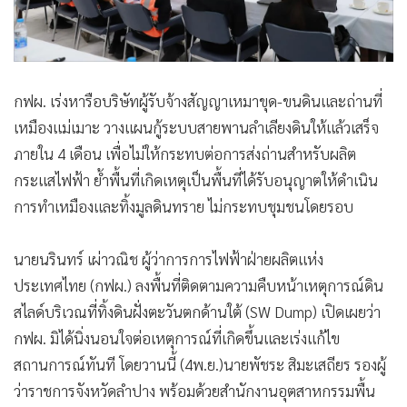
กฟผ. เร่งหารือบริษัทผู้รับจ้างสัญญาเหมาขุด-ขนดินและถ่านที่
เหมืองแม่เมาะ วางแผนกู้ระบบสายพานลำเลียงดินให้แล้วเสร็จ
ภายใน 4 เดือน เพื่อไม่ให้กระทบต่อการส่งถ่านสำหรับผลิต
กระแสไฟฟ้า ย้ำพื้นที่เกิดเหตุเป็นพื้นที่ได้รับอนุญาตให้ดำเนิน
การทำเหมืองและทิ้งมูลดินทราย ไม่กระทบชุมชนโดยรอบ
นายนรินทร์ เผ่าวณิช ผู้ว่าการการไฟฟ้าฝ่ายผลิตแห่ง
ประเทศไทย (กฟผ.) ลงพื้นที่ติดตามความคืบหน้าเหตุการณ์ดิน
สไลด์บริเวณที่ทิ้งดินฝั่งตะวันตกด้านใต้ (SW Dump) เปิดเผยว่า
กฟผ. มิได้นิ่งนอนใจต่อเหตุการณ์ที่เกิดขึ้นและเร่งแก้ไข
สถานการณ์ทันที โดยวานนี้ (4พ.ย.)นายพัชระ สิมะเสถียร รองผู้
ว่าราชการจังหวัดลำปาง พร้อมด้วยสำนักงานอุตสาหกรรมพื้น