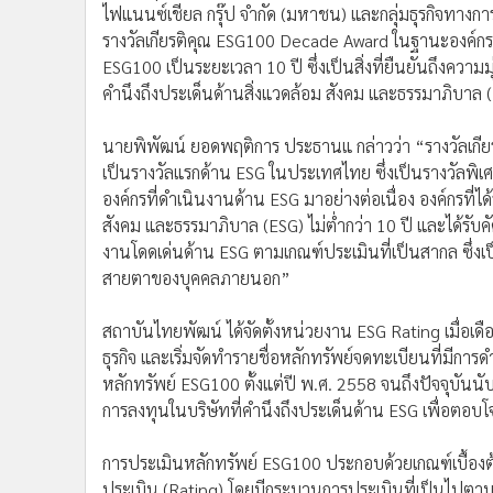
ไฟแนนซ์เชียล กรุ๊ป จำกัด (มหาชน) และกลุ่มธุรกิจทางกา
รางวัลเกียรติคุณ ESG100 Decade Award ในฐานะองค์กรที่ไ
ESG100 เป็นระยะเวลา 10 ปี ซึ่งเป็นสิ่งที่ยืนยันถึงความมุ่
คำนึงถึงประเด็นด้านสิ่งแวดล้อม สังคม และธรรมาภิบาล (
นายพิพัฒน์ ยอดพฤติการ ประธานแ กล่าวว่า “รางวัลเกี
เป็นรางวัลแรกด้าน ESG ในประเทศไทย ซึ่งเป็นรางวัลพิเศ
องค์กรที่ดำเนินงานด้าน ESG มาอย่างต่อเนื่อง องค์กรที
สังคม และธรรมาภิบาล (ESG) ไม่ต่ำกว่า 10 ปี และได้รับคั
งานโดดเด่นด้าน ESG ตามเกณฑ์ประเมินที่เป็นสากล ซึ่งเป็
สายตาของบุคคลภายนอก”
สถาบันไทยพัฒน์ ได้จัดตั้งหน่วยงาน ESG Rating เมื่อเ
ธุรกิจ และเริ่มจัดทำรายชื่อหลักทรัพย์จดทะเบียนที่มีการ
หลักทรัพย์ ESG100 ตั้งแต่ปี พ.ศ. 2558 จนถึงปัจจุบันนั
การลงทุนในบริษัทที่คำนึงถึงประเด็นด้าน ESG เพื่อตอบโจ
การประเมินหลักทรัพย์ ESG100 ประกอบด้วยเกณฑ์เบื้อง
ประเมิน (Rating) โดยมีกระบวนการประเมินที่เป็นไป