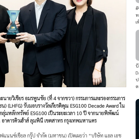
ด
ท
เ
บ
D
ป
ต
ละนายวิเชียร อมรพูนชัย (ที่ 4 จากขวา) กรรมการและรองกรรมการ
มหาชน) (LHFG) รับมอบรางวัลเกียรติคุณ ESG100 Decade Award ใน
ของกลุ่มหลักทรัพย์ ESG100 เป็นระยะเวลา 10 ปี จากนายพิพัฒน์
อาคารคิวเฮ้าส์ ลุมพินี เขตสาทร กรุงเทพมหานคร
แนนซ์เชียล กรุ๊ป จำกัด (มหาชน) เปิดเผยว่า “บริษัท แอล เอช