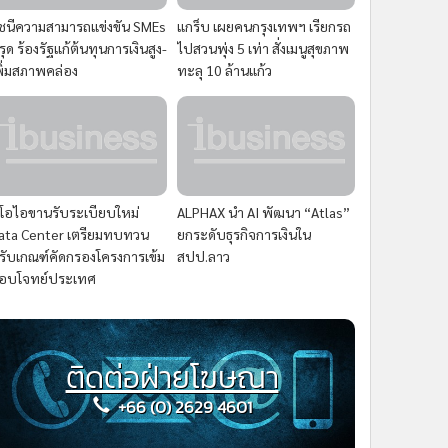
ัชนีความสามารถแข่งขัน SMEs
แกร็บ เผยคนกรุงเทพฯ เรียกรถ
รุด ร้องรัฐแก้ต้นทุนการเงินสูง-
ไปสวนพุ่ง 5 เท่า สั่งเมนูสุขภาพ
พิ่มสภาพคล่อง
ทะลุ 10 ล้านแก้ว
ีโอไอขานรับระเบียบใหม่
ALPHAX นำ AI พัฒนา “Atlas”
ata Center เตรียมทบทวน
ยกระดับธุรกิจการเงินใน
รับเกณฑ์คัดกรองโครงการเข้ม
สปป.ลาว
อบโจทย์ประเทศ
ติดต่อฝ่ายโฆษณา
+66 (0) 2629 4601