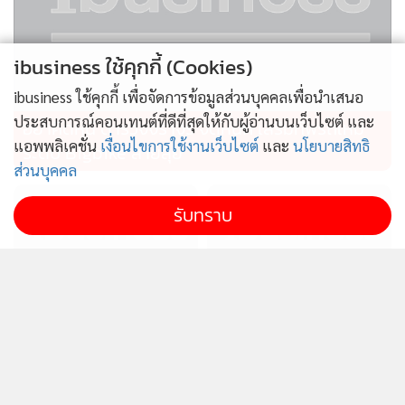
ibusiness ใช้คุกกี้ (Cookies)
ibusiness ใช้คุกกี้ เพื่อจัดการข้อมูลส่วนบุคคลเพื่อนำเสนอ
ประสบการณ์คอนเทนต์ที่ดีที่สุดให้กับผู้อ่านบนเว็บไซต์ และ
อย่าคิดหนี ตำรวจจราจร จัดหนัก เสริมทัพรถใหม่
แอพพลิเคชั่น
เงื่อนไขการใช้งานเว็บไซต์
และ
นโยบายสิทธิ
ระดับ Bigbike สายลุย
ส่วนบุคคล
รับทราบ
ดัชนีความสามารถแข่งขัน
แกร็บ เผยคนกรุงเทพฯ เรียก
SMEs ทรุด ร้องรัฐแก้ต้นทุน
รถไปสวนพุ่ง 5 เท่า สั่งเมนู
การเงินสูง-เพิ่มสภาพคล่อง
สุขภาพทะลุ 10 ล้านแก้ว