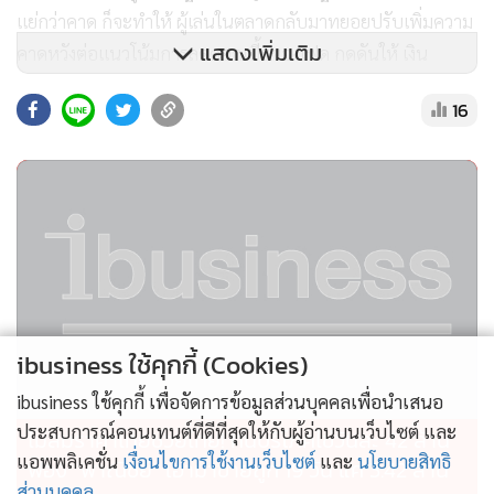
แย่กว่าคาด ก็จะทำให้ ผู้เล่นในตลาดกลับมาทยอยปรับเพิ่มความ
แสดงเพิ่มเติม
คาดหวังต่อแนวโน้มการลดดอกเบี้ยของเฟด กดดันให้ เงิน
ดอลลาร์ย่อตัวลงได้บ้าง ในทางกลับกัน หากรายงานข้อมูล
16
เศรษฐกิจสหรัฐฯ ยังคงออกมาดีกว่าคาดต่อเนื่อง (สอดคล้องกับ
การทยอยปรับตัวขึ้นของดัชนี US Economic Surprise ซึ่งดูได้ใน
รายงาน Week Ahead ของเราในวันจันทร์ที่ผ่านมา) ก็สามารถ
หนุนการแข็งค่าขึ้นของเงินดอลลาร์ได้ไม่ยาก ตามการปรับลด
ความคาดหวังต่อแนวโน้มการลดดอกเบี้ยของเฟดเพิ่มเติม
โดยเรามองว่า ในช่วงคืนนี้ ผู้เล่นในตลาดจะรับรู้ รายงานข้อมูล
การจ้างงานภาคเอกชนโดย ADP ซึ่งแม้ว่า ในอดีตที่ผ่านมา ผู้เล่น
ibusiness ใช้คุกกี้ (Cookies)
ในตลาดอาจไม่ได้ให้ความสำคัญกับข้อมูลดังกล่าวมากนัก
ibusiness ใช้คุกกี้ เพื่อจัดการข้อมูลส่วนบุคคลเพื่อนำเสนอ
เนื่องจากสุดท้ายก็จะทยอยรับรู้รายงานข้อมูลการจ้างงานจาก
ประสบการณ์คอนเทนต์ที่ดีที่สุดให้กับผู้อ่านบนเว็บไซต์ และ
ไม่สมราคาไทยช่วยไทย! คนบริโภคไข่วันละ 42 ล้าน
ทาง BLS อย่าง ยอดการจ้างงานนอกภาคเกษตรกรรม (Nonfarm
แอพพลิเคชั่น
เงื่อนไขการใช้งานเว็บไซต์
และ
นโยบายสิทธิ
ฟอง “พาณิชย์” เอามาขายถูก 19 วัน แค่ 3.42 ล้าน
Payrolls, NFP) ทำให้สถิติในช่วง 1 ปี ที่ผ่านมา เงินบาท
ส่วนบุคคล