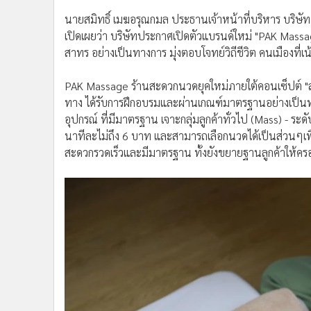
นายสมิทธิ์ เมฆอรุณกมล ประธานเจ้าหน้าที่บริหาร บริษั
เปิดเผยว่า บริษัทประกาศเปิดตัวแบรนด์ใหม่ "PAK Mass
สาทร อย่างเป็นทางการ มุ่งตอบโจทย์วิถีชีวิต คนเมืองที่เ
PAK Massage ร้านสะดวกนวดยุคใหม่ภายใต้คอนเซ็ปต์ "
ทาง ได้รับการฝึกอบรมและผ่านเกณฑ์มาตรฐานอย่างเป็นท
อุปกรณ์ ที่มีมาตรฐาน เจาะกลุ่มลูกค้าทั่วไป (Mass) - ระดั
นาทีละไม่ถึง 6 บาท และสามารถเลือกนวดได้เป็นส่วนๆเพื
สะดวกรวดเร็วและมีมาตรฐาน ทั้งยังขยายฐานลูกค้าให้คร