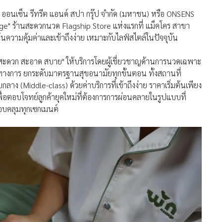
ท ออนเซ็น รีทรีต แอนด์ สปา กรุ๊ป จำกัด (มหาชน) หรือ ONSENS
age" ร้านสะดวกนวด Flagship Store แห่งแรกที่ แม็คโคร สาขา
น้นความคุ้มค่าและเข้าถึงง่าย เหมาะกับไลฟ์สไตล์ในปัจจุบัน
สะดวก สะอาด สบาย" ให้บริการโดยผู้เชี่ยวชาญด้านการนวดเฉพาะ
างการ ยกระดับมาตรฐานสุขอนามัยทุกขั้นตอน ทั้งสถานที่
บกลาง (Middle-class) ด้วยค่าบริการที่เข้าถึงง่าย ราคาเริ่มต้นเพียง
่อตอบโจทย์ลูกค้ายุคใหม่ที่ต้องการการผ่อนคลายในรูปแบบที่
อบคลุมทุกเซกเมนต์