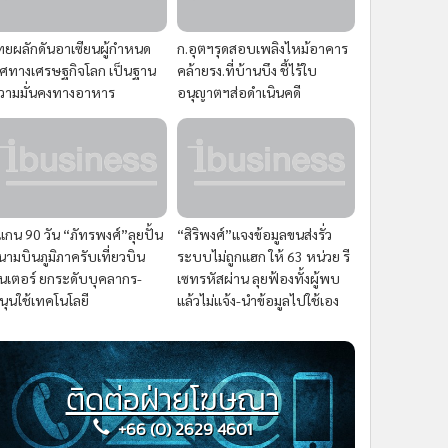
ทยผลักดันอาเซียนผู้กำหนด
ก.อุตฯรุดสอบเพลิงไหม้อาคาร
ิศทางเศรษฐกิจโลก เป็นฐาน
คล้ายรง.ที่บ้านบึง ชี้ไร้ใบ
วามมั่นคงทางอาหาร
อนุญาตฯส่อดำเนินคดี
แกน 90 วัน “ภัทรพงศ์”ลุยปั้น
“สิริพงศ์”แจงข้อมูลขนส่งรั่ว
นามบินภูมิภาครับเที่ยวบิน
ระบบไม่ถูกแฮก ให้ 63 หน่วย รี
ินเตอร์ ยกระดับบุคลากร-
เซทรหัสผ่าน ลุยฟ้องทั้งผู้พบ
นุนใช้เทคโนโลยี
แล้วไม่แจ้ง-นำข้อมูลไปใช้เอง
ติดต่อฝ่ายโฆษณา
+66 (0) 2629 4601