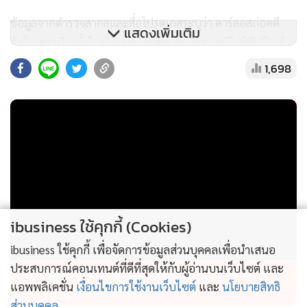
ข้อมูลจากตำรวจสากลและสื่อโปรตุเกสระบุว่า คาร์ลอสก่อคดี
แสดงเพิ่มเติม
ฉ้อโกงต่อเนื่องทั้งในยุโรปและเอเชีย ก่อนหลบหนีไปฟิลิปปินส์
และมาจนมุมที่ประเทศไทย ความเสียหายรวมถูกประเมินว่ามีเงิน
1,698
หมุนเวียนในบัญชีธนาคารสวิสกว่า 500 ล้านยูโร หรือประมาณ
19,000 ล้านบาท โดยรูปแบบการก่อเหตุมีตั้งแต่หลอกลงทุนคริป
โตฯ ปลอมบัตรเครดิต ไปจนถึงการใช้หนังสือเดินทางปลอม
ibusiness ใช้คุกกี้ (Cookies)
ibusiness ใช้คุกกี้ เพื่อจัดการข้อมูลส่วนบุคคลเพื่อนำเสนอ
ประสบการณ์คอนเทนต์ที่ดีที่สุดให้กับผู้อ่านบนเว็บไซต์ และ
อย่าคิดหนี ตำรวจจราจร จัดหนัก เสริมทัพรถใหม่
แอพพลิเคชั่น
เงื่อนไขการใช้งานเว็บไซต์
และ
นโยบายสิทธิ
ระดับ Bigbike สายลุย
ส่วนบุคคล