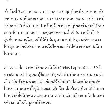
เมื่อวันที่ 3 ตุลาคม พล.ต.ท.ภาณุมาศ บุญญลักษม์ ผบช.สตม. สั่ง
การ พล.ต.ต.พันธนะ นุชนารถ รอง ผบช.สตม. พล.ต.ต.ประสาธน์
เขมะประสิทธิ์ ผบก.ตม.1 พร้อมด้วย พ.ต.ท.สุริยะ พ่วงสมบัติ รอง
ผกก.สืบสวน บก.ตม.1 และชุดทำงาน ลงพื้นที่ติดตามตัวนักต้ม
ตุ๋นชื่อกระฉ่อนโลก หลังได้รับข้อมูลจากสื่อโปรตุเกสว่าชายชาว
โปรตุเกสรายนี้เข้ามากบดานในไทย และยังมีหมายจับคดีฉ้อโกง
ในประเทศ
เป้าหมายคือ นายคาร์ลอส ลาโปโซ่ (Carlos Laposo) อายุ 39 ปี
ชาวลิสบอน โปรตุเกส ผู้ต้องหาที่ถูกสื่อต่างประเทศขนานนามว่า
เป็น “นักต้มตุ๋นพระกาฬ” ก่อคดีฉ้อโกงคริปโตและบัตรเครดิต
ในหลายประเทศทั้งยุโรปและเอเชีย โดยทีมสืบสวนไทยได้นำภาพ
ใบหน้าที่สื่อโปรตุเกสเผยแพร่ มาเปรียบเทียบกับระบบไบโอเมตริ
กซ์จนยืนยันตัวบุคคลได้ชัดเจน