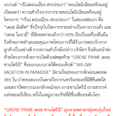
แบรนด์ “กรีเน่ดอนเมือง-สรงประภา” คอนโดมิเนียมพร้อมอยู่
เปิดเผยว่า ความสำเร็จจากการขายคอนโดมิเนียมพร้อมอยู่
โครงการ “กรีเน่ ดอนเมือง–สรงประภา” ในสองเฟสแรก คือ
“เดอะ มัลดีฟ” ซึ่งปัจจุบันปิดการขายอย่างเป็นทางการแล้ว และ
“เดอะ ไมอามี่” ที่มียอดขายแล้วกว่า 90% ถือเป็นเครื่องยืนยัน
ถึงศักยภาพทำเลและคุณภาพโครงการที่ได้รับการตอบรับจาก
ลูกค้าเป็นอย่างดี จากความสำเร็จดังกล่าว บริษัทฯ จึงเดินหน้าส่ง
ท้ายโครงการด้วยการเปิดตัวเฟสสุดท้าย “GRENE PRIME เดอะ
ซานโตรินี” ซึ่งออกแบบภายใต้คอนเซ็ปต์ “365-DAY
VACATION IN PARADISE” นิยามใหม่ของการพักผ่อนตลอด
365 วัน ถ่ายทอดแรงบันดาลใจจากนครริมทะเลที่มีสีสันสดใส
และสถาปัตยกรรมเอกลักษณ์ของ เกาะซานโตรินี เกาะสวรรค์
แห่งทะเลอีเจียน หนึ่งในหมู่เกาะกรีซที่มีชื่อเสียงระดับโลก
“GRENE PRIME เดอะ ซานโตรินี” มุ่งเจาะตลาดกลุ่มคนรุ่นใหม่