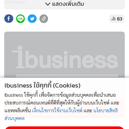
ทุกช่วงเวลา
แสดงเพิ่มเติม
83
โครงการพัฒนาบนที่ดินกว่า 4 ไร่ ออกแบบเป็นคอนโด Low
Rise สูง 8 ชั้น จำนวน 2 อาคาร รวม 344 ยูนิต มอบความเป็น
ส่วนตัวเหนือระดับ พร้อมพื้นที่ใช้สอยกว้างขวาง เริ่มต้น 31–39
ตร.ม. โดยมีห้องพักให้เลือก 2 แบบ คือ 1 Bedroom ขนาด
30.31–35.50 ตร.ม. และ 1 Bedroom Plus ขนาด 37.98–39.36
ตร.ม. ทุกยูนิตตกแต่งครบแบบ Fully Furnished ด้วย
เฟอร์นิเจอร์คุณภาพสูง Design by SB เฟอร์นิเจอร์ Built-in
ลอยตัวมากถึง 13 ชิ้น ครบครันด้วยชุดครัวทันสมัย (Hob, Hood,
ibusiness ใช้คุกกี้ (Cookies)
Sink) เครื่องปรับอากาศแบบ Wall Type และระบบ Digital
Door Lock เพื่อยกระดับมาตรฐานการอยู่อาศัยให้สมบูรณ์แบบ
ibusiness ใช้คุกกี้ เพื่อจัดการข้อมูลส่วนบุคคลเพื่อนำเสนอ
เน้นการออกแบบพื้นที่ใช้งานได้จริง มีมุมเก็บของ รองรับทั้งการ
ประสบการณ์คอนเทนต์ที่ดีที่สุดให้กับผู้อ่านบนเว็บไซต์ และ
อย่าคิดหนี ตำรวจจราจร จัดหนัก เสริมทัพรถใหม่
แอพพลิเคชั่น
เงื่อนไขการใช้งานเว็บไซต์
และ
นโยบายสิทธิ
อยู่อาศัยคนเดียวและแบบครอบครัว
ระดับ Bigbike สายลุย
ส่วนบุคคล
นอกจากตัวห้องที่หรูหราแล้วโครงการยังมาพร้อมพื้นที่ส่วนกลาง