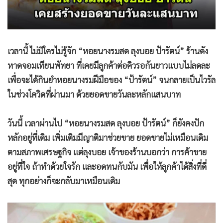
เวลานี้ ไม่มีใครไม่รู้จัก “หอยนางรมสด ลุงบอย ป้ารัตน์” ร้านดัง
หาดจอมเทียนพัทยา ที่เคยมีลูกค้าต่อคิวรอกันยาวแบบไม่ลดละ
เพื่อจะได้กินยำหอยนางรมฝีมือของ “ป้ารัตน์” จนกลายเป็นไวรัล
ในช่วงโควิดที่ผ่านมา ด้วยยอดขายวันละหลักแสนบาท
วันนี้ เวลาผ่านไป “หอยนางรมสด ลุงบอย ป้ารัตน์” ก็ยังคงปัก
หลักอยู่ที่เดิม เพิ่มเติมมีญาติมาช่วยขาย ยอดขายไม่เหมือนเดิม
ตามสภาพเศรษฐกิจ แต่ลุงบอย เจ้าของร้านบอกว่า การค้าขาย
อยู่ที่ใจ ถ้าทำด้วยใจรัก และอดทนกับมัน เพื่อให้ลูกค้าได้สิ่งที่ดี่
สุด ทุกอย่างก็จะกลับมาเหมือนเดิม