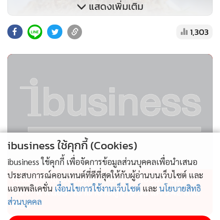
แสดงเพิ่มเติม
1,303
หลังจากลุงบอยและป้ารัตน์ หันมาขายหอยนางรม มีคนมา
อุดหนุนเยอะมาก จนต้องต่อคิวรอกันก่อนที่ลุงจะมาเปิดร้านเสีย
อีก ทำให้ร้านหอยนางรมสด ลุงบอย ป้ารัตน์ เป็นที่กล่าวขาน จน
อินฟูลเอนเซอร์ ทั้งหลายต่างๆ ก็พากันมารีวิว รวมถึง รายการ
ibusiness ใช้คุกกี้ (Cookies)
โทรทัศน์ ตามมาถ่ายทำรายการ กันเป็นจำนวนมาก ส่งผลให้ช่วง
ibusiness ใช้คุกกี้ เพื่อจัดการข้อมูลส่วนบุคคลเพื่อนำเสนอ
นั้น เมื่อประมาณ ปี 2565 ซึ่งเป็นช่วงโควิด แต่ลุงบอยกับป้ารัตน์
ประสบการณ์คอนเทนต์ที่ดีที่สุดให้กับผู้อ่านบนเว็บไซต์ และ
ไม่สมราคาไทยช่วยไทย! คนบริโภคไข่วันละ 42 ล้าน
กลับมายอดขายสวนทางกระแสโควิด
โดยมียอดขายเพิ่มขึ้นจาก
แอพพลิเคชั่น
เงื่อนไขการใช้งานเว็บไซต์
และ
นโยบายสิทธิ
ฟอง “พาณิชย์” เอามาขายถูก 19 วัน แค่ 3.42 ล้าน
หอยนางรมวันละ 100 กิโลกรัม เพิ่มเป็นวันละ 200 กิโลกรัม คิด
ส่วนบุคคล
ฟอง
เป็นเงินประมาณวันละ 100,000 บาท