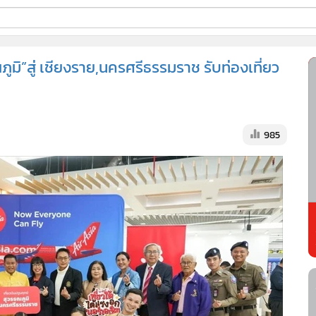
ี่ใช้
ภูมิ”สู่ เชียงราย,นครศรีธรรมราช รับท่องเที่ยว
ss
985
้นสูง