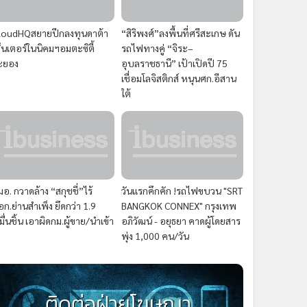
loudHQสยายปีกลงทุนดาต้า
“สิริพงศ์”ลงพื้นที่ศรีสะเกษ ดัน
ซ็นเตอร์ในนิคมฯอมตะซิตี้
รถไฟทางคู่ “จิระ–
ะยอง
อุบลราชธานี” เป้าเปิดปี 75
เชื่อมโลจิสติกส์ หนุนศก.อีสาน
ใต้
มอ. กวาดล้าง “สกุชชี่”ไร้
วันแรกคึกคัก !รถไฟขบวน "SRT
อก.ย่านสำเพ็ง ยึดกว่า 1.9
BANGKOK CONNEX" กรุงเทพ
มื่นชิ้น เอาผิดกม.ผู้ขาย/นำเข้า
อภิวัฒน์ - อยุธยา คาดผู้โดยสาร
พุ่ง 1,000 คน/วัน
ติดต่อฝ่ายโฆษณา