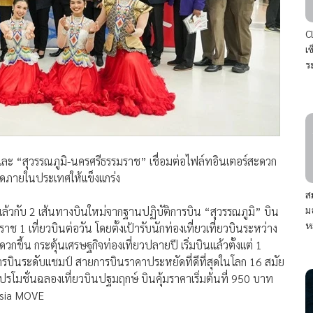
C
เ
ร
” เเละ “สุวรรณภูมิ-นครศรีธรรมราช” เชื่อมต่อไฟล์ทอินเตอร์สะดวก
ดภายในประเทศให้เเข็งเเกร่ง
ส
ม
ล้วกับ 2 เส้นทางบินใหม่จากฐานปฏิบัติการบิน “สุวรรณภูมิ” บิน
ห
าช 1 เที่ยวบินต่อวัน โดยตั้งเป้ารับนักท่องเที่ยวเที่ยวบินระหว่าง
ึ้น กระตุ้นเศรษฐกิจท่องเที่ยวปลายปี เริ่มบินแล้วตั้งเเต่ 1
ารบินระดับเเชมป์ สายการบินราคาประหยัดที่ดีที่สุดในโลก 16 สมัย
รโมชั่นฉลองเที่ยวบินปฐมฤกษ์ บินคุ้มราคาเริ่มต้นที่ 950 บาท
rAsia MOVE