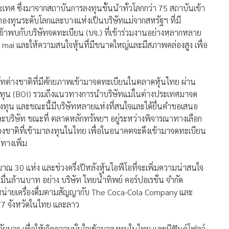
ะเทศ ซึ่งมาจากสถาบันการลงทุนชั้นนำทั่วโลกกว่า 75 สถาบันเข้า
งกองทุนระดับโลกและบางแห่งเป็นบริษัทแม่จากสหรัฐฯ ที่มี
ข้าพบกับบริษัทจดทะเบียน (บจ.) ที่เข้าร่วมงานอย่างหลากหลาย
 mai และให้ความสนใจหุ้นที่มีขนาดใหญ่และมีสภาพคล่องสูง เพื่อ
ริษัทต่างชาติที่มีศักยภาพเข้ามาจดทะเบียนในตลาดหุ้นไทย ผ่าน
รลงทุน (BOI) รวมถึงแนวทางการนำบริษัทแม่ในต่างประเทศมาจด
กลงทุน และขณะนี้มีบริษัทหลายแห่งที่สนใจและได้ยื่นคำขอเสนอ
ละบริษัท ขณะที่ ตลาดหลักทรัพยฯ อยู่ระหว่างพิจารณาทางเลือก
างชาติที่เข้ามาลงทุนในไทย เพื่อในอนาคตจะดึงเข้ามาจดทะเบียน
ทางเพิ่ม
ประมาณ 30 แห่ง และช่วงครึ่งปีหลังหุ้นไอพีโอที่จะเพิ่มความน่าสนใจ
ื่นล้านบาท อย่าง บริษัท ไทยน้ำทิพย์ คอร์ปอเรชั่น จำกัด
ำหน่ายเครื่องดื่มตามสัญญากับ The Coca-Cola Company และ
 77 จังหวัดในไทย และลาว
จัยบวก เพื่อให้เกิดความมั่นใจเข้ามาลงทุนในไทย และมีฟันด์โฟลว์