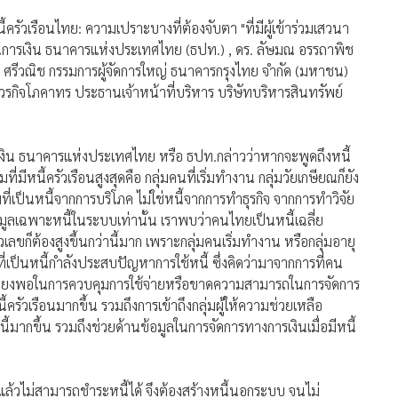
้ครัวเรือนไทย: ความเปราะบางที่ต้องจับตา "ที่มีผู้เข้าร่วมเสวนา
าบันการเงิน ธนาคารแห่งประเทศไทย (ธปท.) , ดร. ลัษมณ อรรถาพิช
ยง ศรีวณิช กรรมการผู้จัดการใหญ่ ธนาคารกรุงไทย จำกัด (มหาชน)
กิจโภคาทร ประธานเจ้าหน้าที่บริหาร บริษัทบริหารสินทรัพย์
รเงิน ธนาคารแห่งประเทศไทย หรือ ธปท.กล่าวว่าหากจะพูดถึงหนี้
มีหนี้ครัวเรือนสูงสุดคือ กลุ่มคนที่เริ่มทำงาน กลุ่มวัยเกษียณก็ยัง
มที่เป็นหนี้จากการบริโภค ไม่ใช่หนี้จากการทำธุรกิจ จากการทำวิจัย
ูลเฉพาะหนี้ในระบบเท่านั้น เราพบว่าคนไทยเป็นหนี้เฉลี่ย
ต้องสูงขึ้นกว่านี้มาก เพราะกลุ่มคนเริ่มทำงาน หรือกลุ่มอายุ
่เป็นหนี้กำลังประสบปัญหาการใช้หนี้ ซึ่งคิดว่ามาจากการที่คน
ูลที่เพียงพอในการควบคุมการใช้จ่ายหรือขาดความสามารถในการจัดการ
ครัวเรือนมากขึ้น รวมถึงการเข้าถึงกลุ่มผู้ให้ความช่วยเหลือ
หนี้มากขึ้น รวมถึงช่วยด้านข้อมูลในการจัดการทางการเงินเมื่อมีหนี้
 แล้วไม่สามารถชำระหนี้ได้ จึงต้องสร้างหนี้นอกระบบ จนไม่