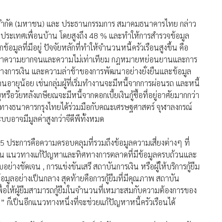
ย จำกัด (มหาชน) และ ประธานกรรมการ สมาคมธนาคารไทย กล่าว
กับประเทศเพื่อนบ้าน โดยสูงถึง 48 % และทำให้การสำรวจข้อมูล
อมูลที่มีอยู่ ปัจจัยหลักที่ทำให้จำนวนหนี้ครัวเรือนสูงขึ้น คือ
น ปัญหาความยากจนและความไม่เท่าเทียม กฎหมายหย่อนยานและการ
ทางการเงิน และความล่าช้าของการพัฒนาอย่างยั่งยืนและข้อมูล
คนอายุน้อย เช่นกลุ่มผู้ที่เริ่มทำงานจะมีหนี้จากการผ่อนรถ และหนี้
รือวัยหลังเกษียณจะมีหนี้จากดอกเบี้ยเงินกู้ซื้อที่อยู่อาศัยมากกว่า
ที่ทางธนาคารกรุงไทยได้ร่วมมือกับคณะเศรษฐศาสตร์ จุฬาลงกรณ์
าจมีมูลค่าสูงกว่าจีดีพีทั้งหมด
 5 ประการคือความครอบคลุมที่รวมถึงข้อมูลความเสี่ยงต่างๆ ที่
เงิน แนวทางแก้ปัญหาและทิศทางการตลาดที่มีข้อมูลครบถ้วนและ
่างชัดเจน , การแข่งขันเสรี สถาบันการเงิน หรือผู้ให้บริการกู้ยืม
มูลอย่างเป็นกลาง สุดท้ายคือการกู้ยืมที่มีคุณภาพ สถาบัน
ม เพื่อให้ผู้ยืมสามารถกู้ยืมในจำนวนที่เหมาะสมกับความต้องการของ
ก็เป็นอีกแนวทางหนึ่งที่จะช่วยแก้ปัญหาหนี้ครัวเรือนได้