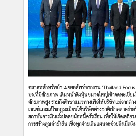
ตลาดหลักทรัพย์ฯ เผยผลลัพท์จากงาน "Thailand Focu
บจ.ที่มีศักยภาพ เดินหน้าดึงหุ้นขนาดใหญ่เข้าจดทะเบียนใ
ศักยภาพสูง รวมถึงศึกษาแนวทางเพื่อให้บริษัทแม่จากต่า
เกณฑ์และแก้ไขกฎระเบียบให้บริษัทต่างชาติเข้าตลาดง่าย
สถาบันการเงินเร่งปลดชนักหนี้ครัวเรือน เพื่อให้เกิดเสถ
การสร้างคุณค่ายั่งยืน เชื่อทุกฝ่ายเดินแผนจะช่วยดึงเม็ดเง