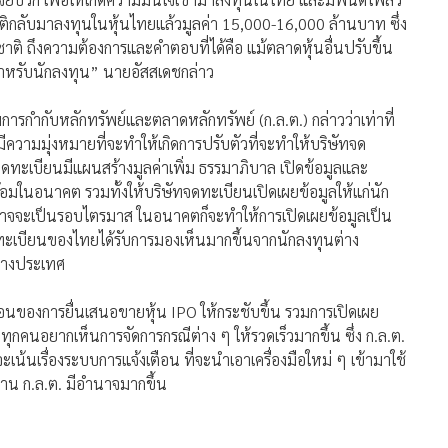
ชาติกลับมาลงทุนในหุ้นไทยแล้วมูลค่า 15,000-16,000 ล้านบาท ซึ่ง
าติ ถึงความต้องการและคำตอบที่ได้คือ แม้ตลาดหุ้นอื่นปรับขึ้น
ำหรับนักลงทุน” นายอัสสเดชกล่าว
กำกับหลักทรัพย์และตลาดหลักทรัพย์ (ก.ล.ต.) กล่าวว่าเท่าที่
ีความมุ่งหมายที่จะทำให้เกิดการปรับตัวที่จะทำให้บริษัทจด
ทจดทะเบียนมีแผนสร้างมูลค่าเพิ่ม ธรรมาภิบาล เปิดข้อมูลและ
ร้อมในอนาคต รวมทั้งให้บริษัทจดทะเบียนเปิดเผยข้อมูลให้แก่นัก
น แต่อาจจะเป็นรอบไตรมาส ในอนาคตก็จะทำให้การเปิดเผยข้อมูลเป็น
ดทะเบียนของไทยได้รับการมองเห็นมากขึ้นจากนักลงทุนต่าง
่างประเทศ
ตอนของการยื่นเสนอขายหุ้น IPO ให้กระชับขึ้น รวมการเปิดเผย
าทุกคนอยากเห็นการจัดการกรณีต่าง ๆ ให้รวดเร็วมากขึ้น ซึ่ง ก.ล.ต.
้นเรื่องระบบการแจ้งเตือน ที่จะนำเอาเครื่องมือใหม่ ๆ เข้ามาใช้
น ก.ล.ต. มีอำนาจมากขึ้น