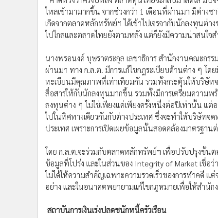
ไหลเข้ามามากขึ้น จากช่วงกว่า 1 เดือนที่ผ่านมา มีต่าง
เกิดจากตลาดหลักทรัพย์ฯ ได้เข้าไปเจรจากับนักลงทุนต่างช
ไปไกลและตลาดไทยยังตามหลัง แต่ก็ยังมีความน่าสนใจส
นางพรอนงค์ บุษราตระกูล เลขาธิการ สำนักงานคณะกรรมการ
ผ่านมา ทาง ก.ล.ต. มีการแก้ไขกฎระเบียบด้านต่าง ๆ โดยม
ทะเบียนมีคุณภาพที่เท่าเทียมกัน รวมทั้งกระตุ้นให้บริษั
สื่อสารให้กับนักลงทุนมากขึ้น รวมทั้งมีการเตรียมความพ
ลงทุนต่าง ๆ ไม่ใช่เพียงแค่เพียงครั้งหนึ่งต่อปีเท่านั้
ไปในทิศทางเดียวกันกับต่างประเทศ ซึ่งจะทำให้บริษัทจ
ประเทศ เพราะการเปิดเผยข้อมูลนั้นสอดคล้องมาตรฐานต
โดย ก.ล.ต.จะร่วมกับตลาดหลักทรัพย์ฯ เพื่อปรับปรุงขั้น
ข้อมูลที่โปร่ง และในส่วนของ Integrity of Market เชื่อว่
ไม่ได้ให้ความสำคัญเฉพาะความรวดเร็วของการทำคดี แต่จะเน
อย่าง และในอนาคตพยายามแก้ไขกฎหมายเพื่อให้สำนักงา
สถาบันการเงินเร่งปลดชนักหนี้ครัวเรือน