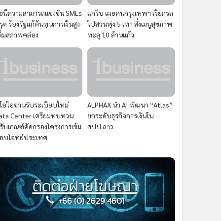
ัชนีความสามารถแข่งขัน SMEs
แกร็บ เผยคนกรุงเทพฯ เรียกรถ
รุด ร้องรัฐแก้ต้นทุนการเงินสูง-
ไปสวนพุ่ง 5 เท่า สั่งเมนูสุขภาพ
พิ่มสภาพคล่อง
ทะลุ 10 ล้านแก้ว
ีโอไอขานรับระเบียบใหม่
ALPHAX นำ AI พัฒนา “Atlas”
ata Center เตรียมทบทวน
ยกระดับธุรกิจการเงินใน
รับเกณฑ์คัดกรองโครงการเข้ม
สปป.ลาว
อบโจทย์ประเทศ
ติดต่อฝ่ายโฆษณา
+66 (0) 2629 4601