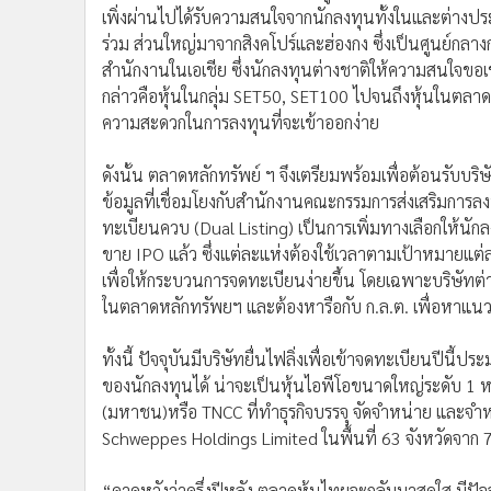
เพิ่งผ่านไปได้รับความสนใจจากนักลงทุนทั้งในและต่างปร
ร่วม ส่วนใหญ่มาจากสิงคโปร์และฮ่องกง ซึ่งเป็นศูนย์กลา
สำนักงานในเอเชีย ซึ่งนักลงทุนต่างชาติให้ความสนใจขอเ
กล่าวคือหุ้นในกลุ่ม SET50, SET100 ไปจนถึงหุ้นในตลาด
ความสะดวกในการลงทุนที่จะเข้าออกง่าย
ดังนั้น ตลาดหลักทรัพย์ ฯ จึงเตรียมพร้อมเพื่อต้อนรับบ
ข้อมูลที่เชื่อมโยงกับสำนักงานคณะกรรมการส่งเสริมกา
ทะเบียนควบ (Dual Listing) เป็นการเพิ่มทางเลือกให้นั
ขาย IPO แล้ว ซึ่งแต่ละแห่งต้องใช้เวลาตามเป้าหมายแต่
เพื่อให้กระบวนการจดทะเบียนง่ายขึ้น โดยเฉพาะบริษัทต่
ในตลาดหลักทรัพยฯ และต้องหารือกับ ก.ล.ต. เพื่อหาแนว
ทั้งนี้ ปัจจุบันมีบริษัทยื่นไฟลิ่งเพื่อเข้าจดทะเบียนปีนี้
ของนักลงทุนได้ น่าจะเป็นหุ้นไอพีโอขนาดใหญ่ระดับ 1 หม
(มหาชน)หรือ TNCC ที่ทำธุรกิจบรรจุ จัดจำหน่าย และจ
Schweppes Holdings Limited ในพื้นที่ 63 จังหวัดจาก
“คาดหวังว่าครึ่งปีหลัง ตลาดหุ้นไทยจะกลับมาสดใส มีปัจ