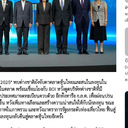
ด
ท
เ
บ
D
ป
ต
s 2025" พบต่างชาติยังจับตาตลาดหุ้นไทยและสนในลงทุนใน
นตลาด พร้อมเชื่อมโยงกับ BOI หวังดูดบริษัทต่างชาติที่มี
งประเทศมาจดทะเบียนควบด้วย อีกทั้งหารือ ก.ล.ต. เพื่อผ่อนปรน
ขึ้น หวังเพิ่มทางเลือกและสร้างความน่าสนใจให้กับนักลงทุน ขณะ
ียรภาพในภาพรวม และหวังมาตราการรัฐยกระดับท่องเที่ยวไทย ฟื้นสู่
ินลงทุนกลับคืนสู่ตลาดหุ้นไทยอีกครั้ง