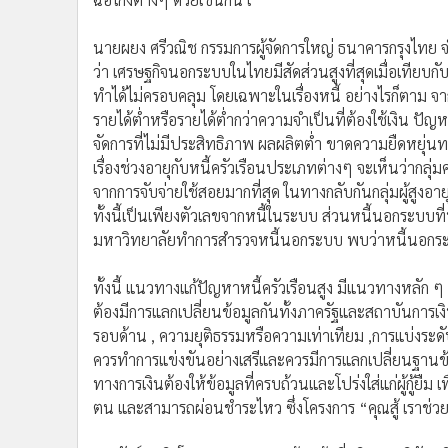
นายผยง ศรีวณิช กรรมการผู้จัดการใหญ่ ธนาคารกรุงไท
ว่า เศรษฐกิจนอกระบบในไทยมีสัดส่วนสูงที่สุดเมื่อเทียบ
ทำได้ไม่ครอบคลุม โดยเฉพาะในเรื่องหนี้ อย่างไรก็ตาม จากข้
รายได้ต่ำหรือรายได้ต่ำกว่าความจำเป็นที่ต้องใช้เงิ
จัดการที่ไม่มีประสิทธิภาพ ผลผลิตต่ำ ขาดความยืดหยุ่น
เรื่องช่วงอายุกับหนี้ครัวเรือนประเภทต่างๆ จะเห็นว่ากลุ่ม
จากการจับจ่ายใช้สอยมากที่สุด ในทางกลับกันกลุ่มผู้สูงอายุห
ทั้งนี้เป็นเพียงตัวเลขจากหนี้ในระบบ ส่วนหนี้นอกระบบ
มหาวิทยาลัยทำการสำรวจหนี้นอกระบบ พบว่าหนี้นอกระบบอ
ทั้งนี้ แนวทางแก้ปัญหาหนี้ครัวเรือนสูง มีแนวทางหลัก ๆ
ต้องมีการแลกเปลี่ยนข้อมูลกันทั้งภาครัฐและสถาบันการ
รอบด้าน , ความยุติธรรมหรือความเท่าเทียม ,การแบ่งระดับอย
ควรทำการแข่งขันอย่างเสรีและควรมีการแลกเปลี่ยนฐานข้อ
ทางการเงินต้องให้ข้อมูลที่ครบถ้วนและโปร่งใส่แก่ผู้กู้ยื
ตน และสามารถผ่อนชำระไหว ซึ่งโครงการ “คุณสู้ เราช่วย” 