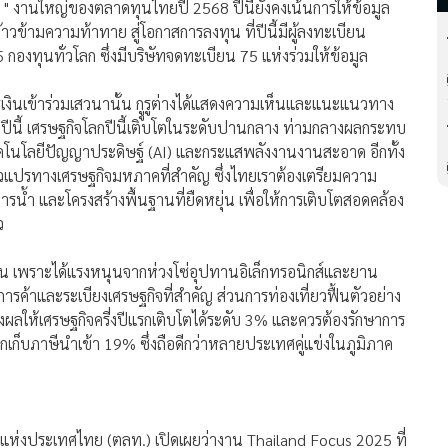
 งานใหญ่ของตลาดทุนไทยปี 2568 ปีนี้ยังคงเน้นการให้ข้อมูล
าวข้ามความท้าทาย สู่โอกาสการลงทุน ที่ปีนี้มีผู้ลงทะเบียน
องทุนทั่วโลก ซึ่งมีบริษัทจดทะเบียน 75 แห่งร่วมให้ข้อมูล
ารเงินเข้าร่วมเสวนานั้น กููรูต่างได้แสดงความเห็นและแนะแนวทาง
้ว่าปีนี้ เศรษฐกิจโลกปีนี้เติบโตในระดับปานกลาง ท่ามกลางผลกระทบ
คโนโลยีปัญญาประดิษฐ์ (AI) และกระแสพลังงานงานสะอาด อีกทั้ง
วแปรทางเศรษฐกิจมหภาคที่สำคัญ ซึ่งไทยเราต้องเตรียมความ
ารน้ำ และโครงสร้างพื้นฐานที่ยืดหยุ่น เพื่อให้การเติบโตสอดคล้อง
ว
ึ้น เพราะได้แรงหนุนจากห่วงโซ่อุปทานอิเล็กทรอนิกส์และยาน
การค้าและระเบียงเศรษฐกิจที่สำคัญ ส่วนการท่องเที่ยวฟื้นตัวอย่าง
น ส่งผลให้เศรษฐกิจครี่งปีแรกเติบโตได้ระดับ 3% และควรต้องรักษาการ
ูกเก็บภาษีนำเข้า 19% ซึ่งถือดีกว่าหลายประเทศคู่แข่งในภูมิภาค
์แห่งประเทศไทย (ตลท.) เปิดเผยว่างาน Thailand Focus 2025 ที่