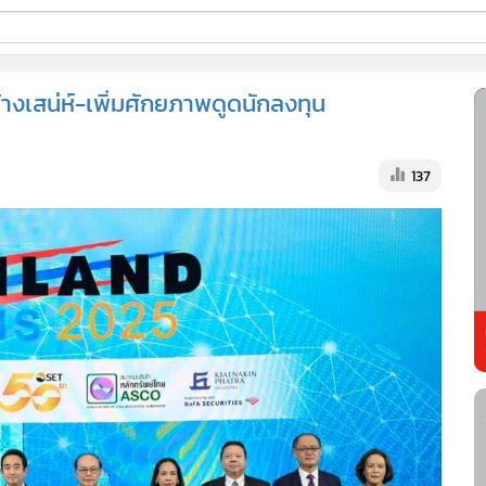
ี่ใช้
้างเสน่ห์-เพิ่มศักยภาพดูดนักลงทุน
ss
137
้นสูง