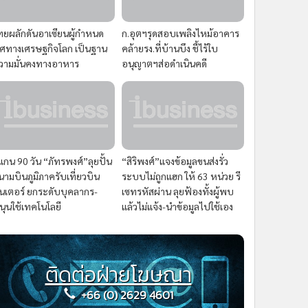
ทยผลักดันอาเซียนผู้กำหนด
ก.อุตฯรุดสอบเพลิงไหม้อาคาร
ิศทางเศรษฐกิจโลก เป็นฐาน
คล้ายรง.ที่บ้านบึง ชี้ไร้ใบ
วามมั่นคงทางอาหาร
อนุญาตฯส่อดำเนินคดี
แกน 90 วัน “ภัทรพงศ์”ลุยปั้น
“สิริพงศ์”แจงข้อมูลขนส่งรั่ว
นามบินภูมิภาครับเที่ยวบิน
ระบบไม่ถูกแฮก ให้ 63 หน่วย รี
ินเตอร์ ยกระดับบุคลากร-
เซทรหัสผ่าน ลุยฟ้องทั้งผู้พบ
นุนใช้เทคโนโลยี
แล้วไม่แจ้ง-นำข้อมูลไปใช้เอง
ติดต่อฝ่ายโฆษณา
+66 (0) 2629 4601