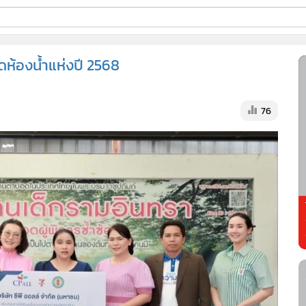
ี่ใช้
ดห้องน้ำแห่งปี 2568
ss
76
้นสูง