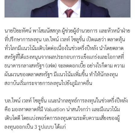
นายปิยะทัศน์ พาโสมนัสสกุล ผู้ช่วยผู้อำนวยการ และหัวหน้าฝ่าย
ที่ปรึกษาการลงทุน บล.ไพน์ เวลท์ โซลูชั่น เปิดเผยว่า ตลาดหุ้น
ทั่วโลกมีแนวโน้มเติบโตต่อเนื่องในช่วงครึ่งปีหลัง นำโดยตลาด
สหรัฐที่ได้แรงหนุนจากผลประกอบการแข็งแกร่งและโอกาสที่
ธนาคารกลางสหรัฐฯ (เฟด) จะลดดอกเบี้ย อย่างไรก็ตาม ความ
ผันผวนของตลาดสหรัฐฯ มีแนวโน้มเพิ่มขึ้น ทำให้นักลงทุน
สถาบันเริ่มกระจายการลงทุนไปยังภูมิภาคอื่น
บล.ไพน์ เวลท์ โซลูชั่น แนะนำกลยุทธ์การลงทุนในช่วงครึ่งปีหลัง
คือ มองหาตลาดที่มี Valuation น่าสนใจกว่า และมีแนวโน้ม
เติบโตดี โดยแบ่งพอร์ตการลงทุนตามระดับความเสี่ยงของผู้
ลงทุนออกเป็น 3 รูปแบบ ได้แก่