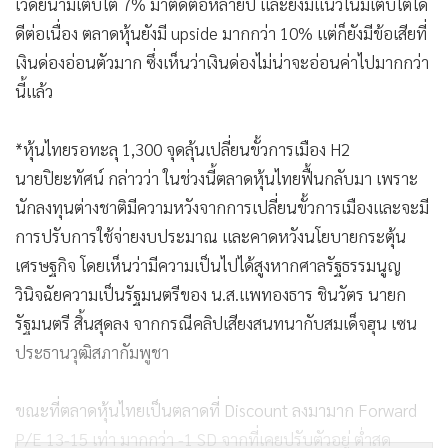
เวีดยนามเติบโต 7% มาติดต่อหลายปี และยังมีแนวโน้มเติบโตได้
ดีต่อเนื่อง ตลาดหุ้นยังมี upside มากกว่า 10% แต่ก็ยังมีข้อเสียที่
เงินด่องอ่อนตัวมาก ซึ่งเห็นว่าเงินด่องไม่น่าจะอ่อนค่าไปมากกว่า
นี้แล้ว
*หุ้นไทยรอทะลุ 1,300 จุดลุ้นเปลี่ยนขั้วการเมือง H2
นายปิยะทัศน์ กล่าวว่า ในช่วงนี้ตลาดหุ้นไทยฟื้นกลับมา เพราะ
นักลงทุนต่างชาติมีความหวังจากการเปลี่ยนขั้วการเมืองและจะมี
การปรับการใช้จ่ายงบประมาณ และคาดหวังนโยบายกระตุ้น
เศรษฐกิจ โดยเห็นว่ามีความเป็นไปได้สูงหากศาลรัฐธรรมนูญ
วินิจฉัยความเป็นรัฐมนตรีของ น.ส.แพทองธาร ชินวัตร นายก
รัฐมนตรี สิ้นสุดลง จากกรณีคลิปเสียงสนทนากับสมเด็จฮุน เซน
ประธานวุฒิสภากัมพูชา
ขณะที่ตลาดหุ้นไทยเป็นตลาดที่ Discount ลงมามาก Forward
P/E 13-15 เท่า มากกว่า -1 SD จากที่เคยปรับตัวอยู่ ต่ำสด