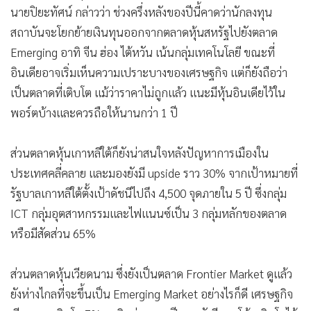
นายปิยะทัศน์ กล่าวว่า ช่วงครึ่งหลังของปีนี้คาดว่านักลงทุน
สถาบันจะโยกย้ายเงินทุนออกจากตลาดหุ้นสหรัฐไปยังตลาด
Emerging อาทิ จีน ฮ่อง ไต้หวัน เน้นกลุ่มเทคโนโลยี ขณะที่
อินเดียอาจเริ่มเห็นความเปราะบางของเศรษฐกิจ แต่ก็ยังถือว่า
เป็นตลาดที่เติบโต แม้ว่าราคาไม่ถูกแล้ว แนะมีหุ้นอินเดียไว้ใน
พอร์ตบ้างและควรถือให้นานกว่า 1 ปี
ส่วนตลาดหุ้นเกาหลีใต้ก็ยังน่าสนใจหลังปัญหาการเมืองใน
ประเทศคลี่คลาย และมองยังมี upside ราว 30% จากเป้าหมายที่
รัฐบาลเกาหลีใต้ตั้งเป้าดัชนีไปถึง 4,500 จุดภายใน 5 ปี ซึ่งกลุ่ม
ICT กลุ่มอุตสาหกรรมและไฟแนนซ์เป็น 3 กลุ่มหลักของตลาด
หรือมีสัดส่วน 65%
ส่วนตลาดหุ้นเวียดนาม ซึ่งยังเป็นตลาด Frontier Market ดูแล้ว
ยังห่างไกลที่จะขึ้นเป็น Emerging Market อย่างไรก็ดี เศรษฐกิจ