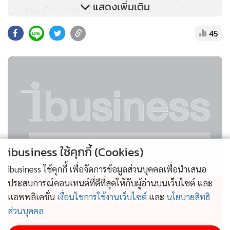
แสดงเพิ่มเติม
1,054 จุด เกือบ -2SD แม้ว่า Growth ต่ำ
45
ช่วงครึ่งปีหลังปรับมุมมองตลาดหุ้นไทย จาก Neutral เป็น
Slightly Overweight โดยให้เป้าหมายสิ้นปี 68 กรณี Best Case
(เปลี่ยนขั้วการเมือง) ดัชนี SET จะอยู่ที่ 1,300-1,350 จุด
นายปิยะทัศน์ แนะนำการจัดพอร์ตในครึ่งปีหลัง ถือกองทุนหุ้น
โลก 30-40% ซึ่งมีหุ้นสหรัฐอยู่เป็นส่วนใหญ่ ตราสารหนี้คุณภาพ
สูง 20% ตลาดหุ้นอินเดีย 10% เวียดนาม 5% จีน 5-10%
เกาหลีใต้ 5% ไทย 5% และทองคำ 10% ซึ่งมองว่าราคามีโอกาส
ibusiness ใช้คุกกี้ (Cookies)
จะไปถึง 4,000 เหรียญสหรัฐ/ออนซ์
ibusiness ใช้คุกกี้ เพื่อจัดการข้อมูลส่วนบุคคลเพื่อนำเสนอ
ประสบการณ์คอนเทนต์ที่ดีที่สุดให้กับผู้อ่านบนเว็บไซต์ และ
ไม่สมราคาไทยช่วยไทย! คนบริโภคไข่วันละ 42 ล้าน
แอพพลิเคชั่น
เงื่อนไขการใช้งานเว็บไซต์
และ
นโยบายสิทธิ
ฟอง “พาณิชย์” เอามาขายถูก 19 วัน แค่ 3.42 ล้าน
ส่วนบุคคล
ฟอง