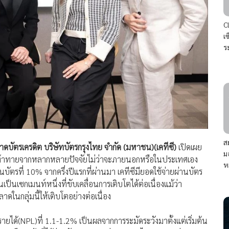
C
เ
ร
ส
บัตรเครดิต บริษัทบัตรกรุงไทย จำกัด (มหาชน)(เคทีซี)
เปิดเผย
ม
มีความท้าทายจากหลากหลายปัจจัยไม่ว่าจะภายนอกหรือในประเทศเอง
ห
บัตรที่ 10% จากครึ่งปีแรกที่ผ่านมา เคทีซีมียอดใช้จ่ายผ่านบัตร
เป็นเซกเมนท์หนึ่งที่ขับเคลื่อนการเติบโตได้ต่อเนื่องแม้ว่า
าดในกลุ่มนี้ให้เติบโตอย่างต่อเนื่อง
เกิดรายได้(NPL)ที่ 1.1-1.2% เป็นผลจากการระมัดระวังมาตั้งแต่เริ่มต้น