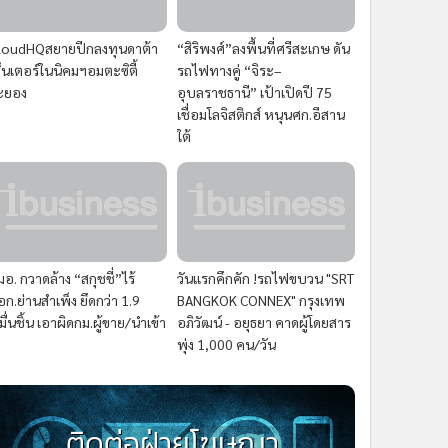
loudHQสยายปีกลงทุนดาต้า
“สิริพงศ์”ลงพื้นที่ศรีสะเกษ ดัน
ซ็นเตอร์ในนิคมฯอมตะซิตี้
รถไฟทางคู่ “จิระ–
ะยอง
อุบลราชธานี” เป้าเปิดปี 75
เชื่อมโลจิสติกส์ หนุนศก.อีสาน
ใต้
มอ. กวาดล้าง “สกุชชี่”ไร้
วันแรกคึกคัก !รถไฟขบวน "SRT
อก.ย่านสำเพ็ง ยึดกว่า 1.9
BANGKOK CONNEX" กรุงเทพ
มื่นชิ้น เอาผิดกม.ผู้ขาย/นำเข้า
อภิวัฒน์ - อยุธยา คาดผู้โดยสาร
พุ่ง 1,000 คน/วัน
ติดต่อฝ่ายโฆษณา