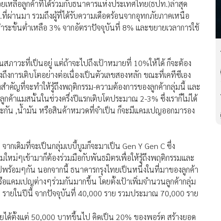
ยเหลือลูกค้าที่ได้ร่วมกับธนาคารแห่งประเทศไทย(ธปท.)ล่าสุด
 ก.ค.ที่ผ่านมา รวมถึงผู้ที่ได้รับความเดือดร้อนจากอุทกภัยภาคเหนือ
ขั้นต่ำเหลือ 3% จากอัตราปัจจุบันที่ 8% และขยายเวลาการใช้
นสภาวะที่เป็นอยู่ แต่ถ้าจะไปถึงเป้าหมายที่ 10%ให้ได้ ก็จะต้อง
่ยังถึงการเติบโตอย่างต่อเนื่องเป็นตัวเลขสองหลัก ขณะที่เคทีซีเอง
ื่องสำคัญที่จะทำให้รู้ถึงพฤติกรรม-ความต้องการของลูกค้ากลุ่มนี้ และ
กค้าแมสนั้นในช่วงครึ่งปีแรกเติบโตประมาณ 2-3% ซึ่งเราก็ไม่ได้
ระกัน ,น้ำมัน หรือสินค้าหมวดที่จำเป็น ก็จะมีแคมเปญออกมารอง
ากเดิมที่จะเป็นกลุ่มเบบี้บูมก็จะมาเป็น Gen Y Gen C ซึ่ง
ุ่มใหม่ๆเข้ามาก็ต้องร่วมมือกับพันธมิตรเพื่อให้รู้ถึงพฤติกรรมและ
พร้อมๆกัน นอกจากนี้ ธนาคารกรุงไทยเป็นหนึ่งในที่มาของลูกค้า
รือแคมเปญต่างๆร่วมกันมากขึ้น โดยตั้งเป้าเพิ่มจำนวนลูกค้ากลุ่ม
ายในปีนี้ จากปัจจุบันที่ 40,000 ราย รวมประมาณ 70,000 ราย
มีรายได้ตั้งแต่ 50,000 บาทขึ้นไป คิดเป็น 20% ของพอร์ต สร้างยอด