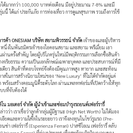
ายได้มากกว่า 100,000 บาทต่อเดือน มีอยู่ประมาณ 7-8% และมี
มนี้ ได้แก่ ประกันภัย การท่องเที่ยว การดูแลสุขภาพ รวมถึงการใช้
์การค้า ONESIAM บริษัท สยามพิวรรธน์ จำกัด
เจ้าของและผู้บริหาร
 หนึ่งในพันธมิตรเจ้าของไอคอนสยาม และสยาม พรีเมี่ยม เอา
ี่ยนผ่านครั้งสำคัญ โดยผู้บริโภครุ่นใหม่มีพฤติกรรมการเลือกซื้อสินค้า
าทางจริยธรรม ความเป็นเอกลักษณ์เฉพาะบุคคล และประสบการณ์ที่มี
ดียว สินค้าที่ตอบโจทย์จึงต้องมีคุณภาพสูง หายาก และสะท้อน
าสในการสร้างนิยามใหม่ของ ‘New Luxury’ ที่ไม่ได้จำกัดอยู่แค่
า พร้อมสร้างคอมมูนิตี้ระดับโลก ผ่านแพลทฟอร์มที่เปิดกว้างให้ทุก
บที่จับต้องได้
ิโน มอเตอร์ จำกัด ผู้นำเข้าและซ่อมบำรุงรถยนต์เฟอร์รารี่
วว่า เราเชื่อว่าลูกค้ากลุ่มผู้มีฐานะ (High Net Worth) ไม่ได้มอง
ียดและความใส่ใจในระยะยาว เราจึงลงทุนในโชว์รูมรถ (Pre-
นซ่า เฟอร์รารี่ (Esperienza Ferrari) ปาสซีโอเน เฟอร์รารี่ คลับ
ี่ (Universo Ferrari) ที่ต่างประเทศ เพื่อสะท้อนจิตวิญญาณของ