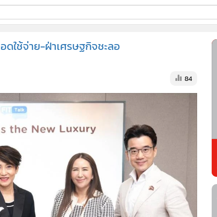
ี่ใช้
ันยอดใช้จ่าย-ฝ่าเศรษฐกิจชะลอ
ss
84
้นสูง