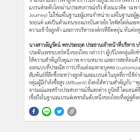
แบรนด์ระดับโลกผ่านประสบการณ์จริง ด้วยแนวคิด ‘เฉพาะ
Journey) ไม่ใช่แค่ในฐานะผู้แทนจำหน่าย แต่ในฐานะผู้ดูแล
รถยนต์ แต่เป็นตัวแทนของแรงบันดาลใจ ไลฟ์สไตล์และความส
ความเข้าใจลูกค้า และการบริหารองค์กรที่ยืดหยุ่น ทันต่
นางสาวอัญรัตน์ พรประกฤต ประธานเจ้าหน้าที่บริหาร บริษั
ประดับเพชรเบอร์หนึ่งของไทย กล่าวว่า ผู้บริโภคกลุ่มลักซ์
ให้ความสำคัญกับคุณภาพ ความหมาย และการสะท้อนตัวตน
ออกแบบที่ประณีต การปรับแต่งเฉพาะบุคคล (customizatio
สัมพันธ์ที่ลึกซึ้งระหว่างลูกค้าและแบรนด์ ในยุคที่การใช้
กลุ่มผู้มีกำลังซื้อสูง (Affluent) ยังคงให้ความสำคัญก
อารมณ์และสร้างประสบการณ์ที่แตกต่าง ยูบิลลี่ ไดมอนด์
เชื่อถือในฐานะแบรนด์เพชรอันดับหนึ่งของไทยที่อยู่คู่สั