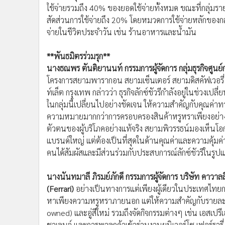
ใช้จ่ายรวมถึง 40% ของยอดใช้จ่ายทั้งหมด ขณะที่กลุ่มร
สัดส่วนการใช้จ่ายถึง 20% โดยหมวดการใช้จ่ายหลักของกลุ่
จ่ายในชีวิตประจำวัน เช่น ร้านอาหารและน้ำมัน
**พันธมิตรร่วมรุก**
นางธณพร ตันติยานนท์ กรรมการผู้จัดการ กลุ่มธุรกิจศูนย
โครงการสยามพารากอน สยามเซ็นเตอร์ สยามดิสคัฟเวอรี่
ท์เล็ต กรุงเทพ กล่าวว่า ธุรกิจลักซ์ชัวรีกำลังอยู่ในช่วงเปล
ในกลุ่มนี้เปลี่ยนไปอย่างชัดเจน ให้ความสำคัญกับคุณค่
ความหมายมากกว่าการครอบครองสินค้าหรูหราเพียงอย่างเ
ตัวตนของผู้บริโภคอย่างแท้จริง สยามพิวรรธน์มองเห็นโอก
แบรนด์ใหญ่ แต่ต้องเป็นที่สุดในด้านคุณค่าและความคุ้มค่
คนได้สัมผัสและมีส่วนร่วมกับประสบการณ์ลักซ์ชัวรีในรูปแบ
นางนันทมาลี ภิรมย์ภักดี กรรมการผู้จัดการ บริษัท คาวาลล
(Ferrari)
อย่างเป็นทางการแต่เพียงผู้เดียวในประเทศไทยกล่า
หาเพียงความหรูหราภายนอก แต่ให้ความสำคัญกับรายละเอ
owned) และอู่สีใหม่ รวมถึงจัดกิจกรรมต่างๆ เช่น เอสเปรีเอ
ชาเลนจ์ และการพาลูกค้าเข้าร่วมงานยูนิเวอร์โซ เฟอร์ราร