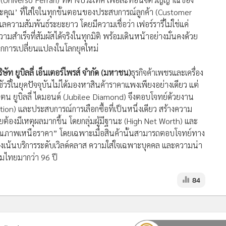
คุณ’ ที่ใส่ใจในทุกขั้นตอนของประสบการณ์ลูกค้า (Customer
ความสัมพันธ์ระยะยาว โดยมีความเชื่อว่า เฟอร์รารี่ไม่ใช่แค่
ำเร็จที่สัมผัสได้จริงในทุกมิติ พร้อมเดินหน้าอย่างมั่นคงด้วย
อทุกการเปลี่ยนแปลงในโลกยุคใหม่
ท ยูบิลลี่ เอ็นเตอร์ไพรส์ จำกัด (มหาชน)
ธุรกิจค้าเพชรและเครื่อง
ชัวรี่ในยุคปัจจุบันไม่ได้มองหาสินค้าราคาแพงเพียงอย่างเดียว แต่
 ยูบิลลี่ ไดมอนด์ (Jubilee Diamond) จึงตอบโจทย์ด้วยงาน
n) และประสบการณ์การเลือกซื้อที่เป็นหนึ่งเดียว สร้างความ
จ่ายต้องมีเหตุผลมากขึ้น โดยกลุ่มผู้มีฐานะ (High Net Worth) และ
ับ “คุณภาพเหนือราคา” โดยเฉพาะเมื่อสินค้านั้นสามารถตอบโจทย์ทาง
จึงเน้นบริการระดับเวิลด์คลาส ความใส่ใจเฉพาะบุคคล และความน่า
งคมไทยมากว่า 96 ปี
84