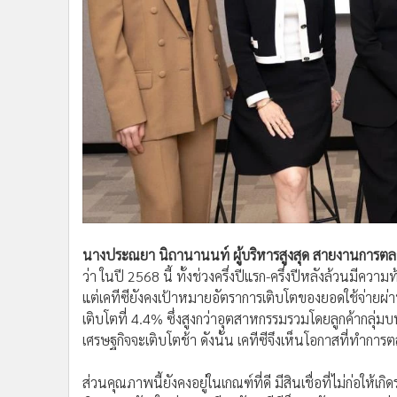
นางประณยา นิถานานนท์ ผู้บริหารสูงสุด สายงานการตลาด
ว่า ในปี 2568 นี้ ทั้งช่วงครึ่งปีแรก-ครึ่งปีหลังล้วน
แต่เคทีซียังคงเป้าหมายอัตราการเติบโตของยอดใช้จ่ายผ่าน
เติบโตที่ 4.4% ซึ่งสูงกว่าอุตสาหกรรมรวมโดยลูกค้ากลุ่มบน
เศรษฐกิจจะเติบโตช้า ดังนั้น เคทีซีจึงเห็นโอกาสที่ทำการตล
ส่วนคุณภาพนี้ยังคงอยู่ในเกณฑ์ที่ดี มีสินเชื่อที่ไม่ก่อให้