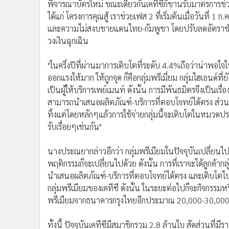
พิจารณาบัตรใหม่ ขณะเดียวกันเคทีซีก็ขานรับมาตรการช่ว
ได้แก่ โครงการคุณสู้ เราช่วยเฟส 2 ที่เริ่มต้นเมื่อวันที่ 1
และความไม่สงบชายแดนไทย-กัมพูชา โดยปรับลดอัตราชำระ
วงเงินฉุกเฉิน
"ในครึ่งปีที่ผ่านมาการเติบโตที่ระดับ 4.4%ถือว่าน่าพอใจใ
ออกแรงให้มาก ให้ถูกจุด ก็คือกลุ่มพรีเมี่ยม กลุ่มไฮเอนด์ที
เป็นผู้ให้บริการเพย์เมนท์ ดังนั้น การมีพันธมิตรจึงเป็นเร
สามารถนำเสนอผลิตภัณฑ์-บริการที่ตอบโจทย์ได้ตรง ส่วนลู
ทิ้งแต่โดยหลักๆแล้วการใช้จ่ายกลุ่มนี้จะเติบโตในหมวดป
รับเรื่อยๆเช่นกัน"
นางประณยากล่าวอีกว่า กลุ่มพรีเมียมในปัจจุบันเปลี่ยนไป จ
พฤติกรรมก็จะเปลี่ยนไปด้วย ดังนั้น การที่เราจะได้ลูกค้ากล
นำเสนอผลิตภัณฑ์-บริการที่ตอบโจทย์ได้ตรง และเติบโตไป
กลุ่มพรีเมียมของเคทีซี ดังนั้น ในระยะต่อไปก็จะกิจกรรมห
พรีเมียมจากธนาคารกรุงไทยอีกประมาณ 20,000-30,000 ร
ทั้งนี้ ปัจจุบันเคทีซีมีสมาชิกรวม 2.8 ล้านใบ สัดส่วนที่