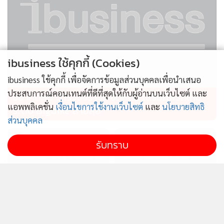
ibusiness ใช้คุกกี้ (Cookies)
ibusiness ใช้คุกกี้ เพื่อจัดการข้อมูลส่วนบุคคลเพื่อนำเสนอ
ประสบการณ์คอนเทนต์ที่ดีที่สุดให้กับผู้อ่านบนเว็บไซต์ และ
อย่าคิดหนี ตำรวจจราจร จัดหนัก เสริมทัพรถใหม่
แอพพลิเคชั่น
เงื่อนไขการใช้งานเว็บไซต์
และ
นโยบายสิทธิ
ระดับ Bigbike สายลุย
ส่วนบุคคล
รับทราบ
ดัชนีความสามารถแข่งขัน
แกร็บ เผยคนกรุงเทพฯ เรียก
SMEs ทรุด ร้องรัฐแก้ต้นทุน
รถไปสวนพุ่ง 5 เท่า สั่งเมนู
การเงินสูง-เพิ่มสภาพคล่อง
สุขภาพทะลุ 10 ล้านแก้ว