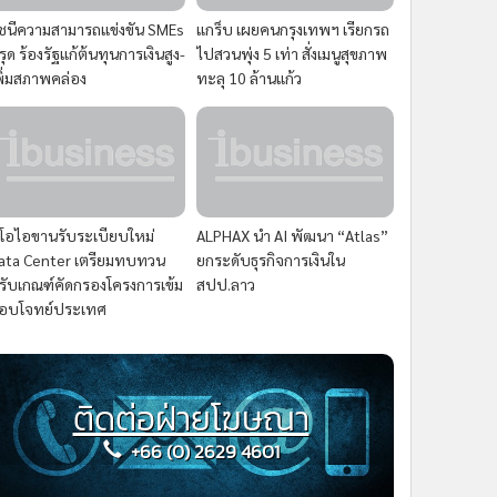
ัชนีความสามารถแข่งขัน SMEs
แกร็บ เผยคนกรุงเทพฯ เรียกรถ
รุด ร้องรัฐแก้ต้นทุนการเงินสูง-
ไปสวนพุ่ง 5 เท่า สั่งเมนูสุขภาพ
พิ่มสภาพคล่อง
ทะลุ 10 ล้านแก้ว
ีโอไอขานรับระเบียบใหม่
ALPHAX นำ AI พัฒนา “Atlas”
ata Center เตรียมทบทวน
ยกระดับธุรกิจการเงินใน
รับเกณฑ์คัดกรองโครงการเข้ม
สปป.ลาว
อบโจทย์ประเทศ
ติดต่อฝ่ายโฆษณา
+66 (0) 2629 4601