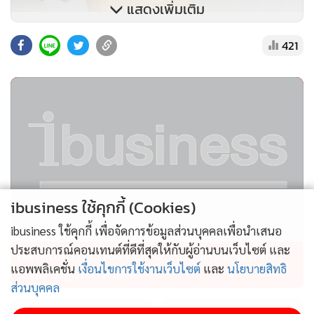
แสดงเพิ่มเติม
"การที่ท่าอากาศยานในสังกัด ทย.ได้รับใบรับรองการดำเนินงาน
421
สนามบินสาธารณะ แสดงให้เห็นว่าท่าอากาศยานมีมาตรฐานทั้ง
ด้านกายภาพสนามบินและคู่มือการดำเนินงาน รวมทั้งแผน
รองรับต่างๆ ที่เกี่ยวข้อง เป็นการสร้างความมั่นใจให้ผู้โดยสาร
และผู้ประกอบการการบินในเรื่องความปลอดภัยในการใช้บริการ
ท่าอากาศยาน และเพิ่มความเชื่อมั่นให้กับสายการบินในการเปิด
เส้นทางบิน เป็นการส่งเสริมการขนส่งทางอากาศ และยกระดับ
ท่าอากาศยานในสังกัด ทย.สู่การเป็นศูนย์กลางการบินของ
ibusiness ใช้คุกกี้ (Cookies)
ภูมิภาค"
ibusiness ใช้คุกกี้ เพื่อจัดการข้อมูลส่วนบุคคลเพื่อนำเสนอ
ประสบการณ์คอนเทนต์ที่ดีที่สุดให้กับผู้อ่านบนเว็บไซต์ และ
อย่าคิดหนี ตำรวจจราจร จัดหนัก เสริมทัพรถใหม่
แอพพลิเคชั่น
เงื่อนไขการใช้งานเว็บไซต์
และ
นโยบายสิทธิ
ระดับ Bigbike สายลุย
ส่วนบุคคล