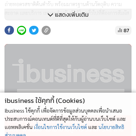
ถ่ายทอดรสชาติต้นตำรับ พร้อมมาตรฐานด้านวัตถุดิบ ความ
สะอาด และบริการ เหมาะสำหรับผู้บริโภคทั่วไปที่ต้องการสัมผัส
แสดงเพิ่มเติม
อาหารไทยแท้ในราคาที่เป็นมิตร 2) Thai SELECE ดาวเกียรติยศ
87
2 ดาว (ได้รับคะแนนรวม 85-94 คะแนน) ‘รสชาติไทยสร้างสรรค์
บริการมืออาชีพ’ ร้านอาหารไทยที่ยกระดับประสบการณ์ด้วย
การตกแต่งอาหารอย่างมีเอกลักษณ์ พร้อมการบริการแบบมือ
อาชีพ ตอบโจทย์ผู้ที่มองหาอาหารไทยที่มากกว่าความอร่อย 3)
Thai SELECE ดาวเกียรติยศ 3 ดาว (ได้รับคะแนนรวม 95
คะแนนขึ้นไป) ‘รสชาติไทยสุดประณีต สัมผัสประสบการณ์ชั้น
เลิศ’ ร้านอาหารไทยชั้นนำที่ผสานความหรูหรา ความเป็นไทย
และศิลปะการเล่าเรื่องผ่านเมนูอาหาร มอบประสบการณ์
ibusiness ใช้คุกกี้ (Cookies)
วัฒนธรรมไทยอันงดงามให้กับผู้บริโภคอย่างเหนือระดับ
ibusiness ใช้คุกกี้ เพื่อจัดการข้อมูลส่วนบุคคลเพื่อนำเสนอ
ทั้งนี้ การมอบตราสัญลักษณ์ Thai SELECT เป็นหนึ่งใน
ประสบการณ์คอนเทนต์ที่ดีที่สุดให้กับผู้อ่านบนเว็บไซต์ และ
ไม่สมราคาไทยช่วยไทย! คนบริโภคไข่วันละ 42 ล้าน
แอพพลิเคชั่น
เงื่อนไขการใช้งานเว็บไซต์
และ
นโยบายสิทธิ
ยุทธศาสตร์หลักของกรมฯ ที่ต้องการส่งเสริมให้ผู้ประกอบการมี
ฟอง “พาณิชย์” เอามาขายถูก 19 วัน แค่ 3.42 ล้าน
ส่วนบุคคล
มาตรฐาน เพื่อต่อยอดมูลค่าอาหารไทยให้เป็นพลังขับเคลื่อน