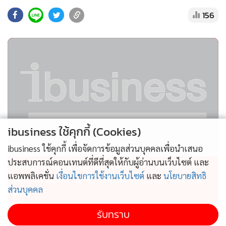
โดยไม่ใช่แค่ตัวพาร์ทเนอร์คนขับเท่านั้นที่ได้รับประโยชน์ แต่ยัง
156
ส่งผลดีต่อคนในครอบครัวอีกด้วย เนื่องจากกว่า 63% ของพาร์ท
เนอร์มีครอบครัว และกว่า 2 ใน 3 มีบุตรที่ต้องดูแล ความยืดหยุ่น
ของแพลตฟอร์มลาลามูฟช่วยทำให้พวกเขาสามารถจัดสรรเวลา
ให้กับครอบครัวได้อย่างลงตัว ทั้งการรับ-ส่งบุตรไปโรงเรียน หรือ
ทำภารกิจส่วนตัว พร้อมสร้างรายได้ไปพร้อมกัน สะท้อนให้เห็น
อย่างชัดเจนว่าลาลามูฟมีบทบาทสำคัญในการช่วยยกระดับ
คุณภาพชีวิตของทั้งพาร์ทเนอร์คนขับและครอบครัวให้ดียิ่งขึ้น
ibusiness ใช้คุกกี้ (Cookies)
นางสาวกัญยาณัฐ ฉายงาม พาร์ทเนอร์คนขับจาก ลาลามูฟ
ibusiness ใช้คุกกี้ เพื่อจัดการข้อมูลส่วนบุคคลเพื่อนำเสนอ
ประเทศไทย กล่าวว่า “เมื่อเทียบกับงานประจำที่เคยทำ ปัจจุบัน
ประสบการณ์คอนเทนต์ที่ดีที่สุดให้กับผู้อ่านบนเว็บไซต์ และ
ไม่สมราคาไทยช่วยไทย! คนบริโภคไข่วันละ 42 ล้าน
มีอิสระทั้งในการทำงานและการใช้ชีวิตมากขึ้น สามารถใช้เวลา
แอพพลิเคชั่น
เงื่อนไขการใช้งานเว็บไซต์
และ
นโยบายสิทธิ
ฟอง “พาณิชย์” เอามาขายถูก 19 วัน แค่ 3.42 ล้าน
กับครอบครัวได้เต็มที่ ซึ่งถือเป็นความสุขที่แท้จริง นอกจากนี้
ส่วนบุคคล
ฟอง
การร่วมงานกับลาลามูฟยังช่วยเพิ่มรายได้ ทำให้สามารถดูแลค่า
รับทราบ
ใช้จ่ายของครอบครัวได้ครบถ้วน และมีอิสระทางการเงินมากขึ้น